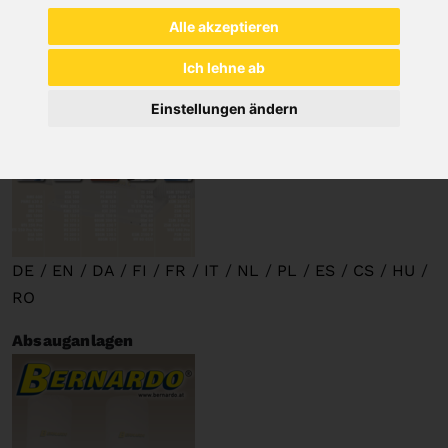
Alle akzeptieren
Ich lehne ab
Einstellungen ändern
DE
/
EN
/
DA
/
FI
/
FR
/
IT
/
NL
/
PL
/
ES
/
CS
/
HU
/
RO
Absauganlagen