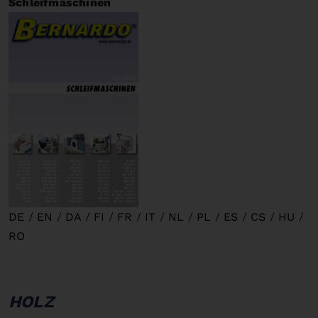
Schleifmaschinen
DE
/
EN
/
DA
/
FI
/
FR
/
IT
/
NL
/
PL
/
ES
/
CS
/
HU
/
RO
HOLZ