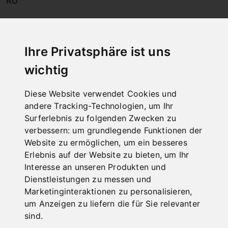
RO
Holzbandsägen
Ihre Privatsphäre ist uns
wichtig
Diese Website verwendet Cookies und
andere Tracking-Technologien, um Ihr
Surferlebnis zu folgenden Zwecken zu
verbessern:
um grundlegende Funktionen der
Website zu ermöglichen
,
um ein besseres
Erlebnis auf der Website zu bieten
,
um Ihr
Interesse an unseren Produkten und
DE
/
EN
/
DA
/
FI
/
FR
/
IT
/
NL
/
PL
/
ES
/
CS
/
HU
/
Dienstleistungen zu messen und
RO
Marketinginteraktionen zu personalisieren
,
um Anzeigen zu liefern die für Sie relevanter
Schärf- und Schleifmaschinen
sind
.