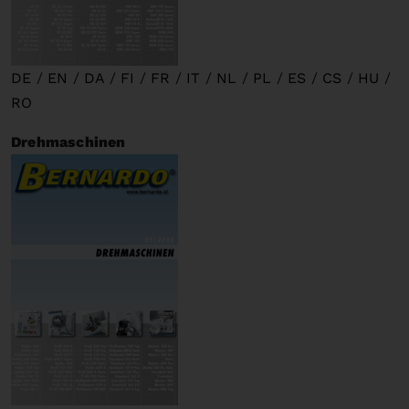
DE
/
EN
/
DA
/
FI
/
FR
/
IT
/
NL
/
PL
/
ES
/
CS
/
HU
/
RO
Drehmaschinen