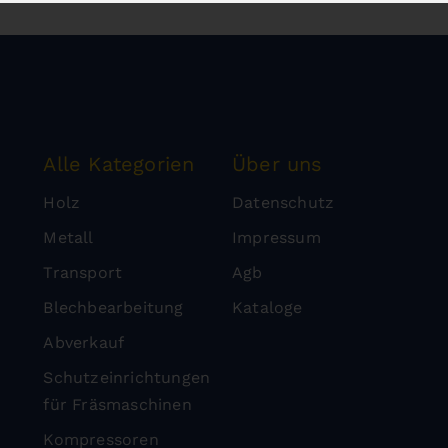
Alle Kategorien
Über uns
Holz
Datenschutz
Metall
Impressum
Transport
Agb
Blechbearbeitung
Kataloge
Abverkauf
Schutzeinrichtungen
für Fräsmaschinen
Kompressoren