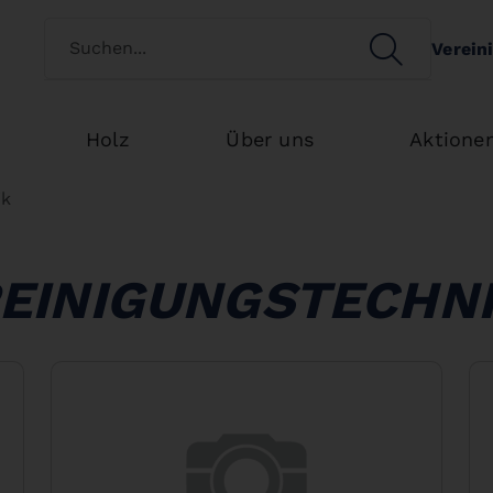
Kundenart wechseln
SEARCH
Verein
Search
Holz
Über uns
Aktione
ik
EINIGUNGSTECHN