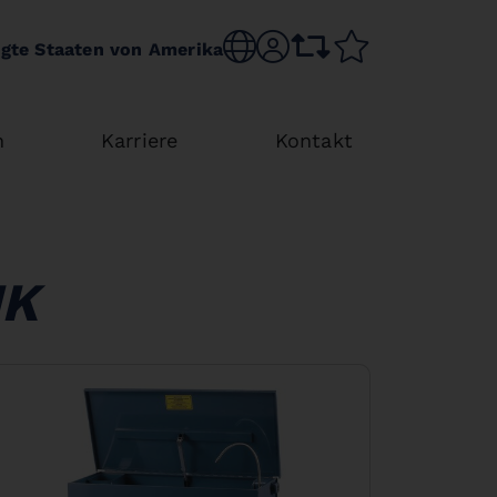
Sprache wechseln
sr.account
Vergleichsliste
Merkliste
igte Staaten von Amerika
n
Karriere
Kontakt
IK