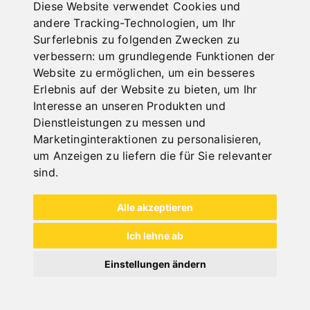
Diese Website verwendet Cookies und
andere Tracking-Technologien, um Ihr
Surferlebnis zu folgenden Zwecken zu
verbessern:
um grundlegende Funktionen der
Website zu ermöglichen
,
um ein besseres
Erlebnis auf der Website zu bieten
,
um Ihr
Interesse an unseren Produkten und
Alle Kategorien
Dienstleistungen zu messen und
Marketinginteraktionen zu personalisieren
,
Holz
um Anzeigen zu liefern die für Sie relevanter
Metall
sind
.
Transport
Alle akzeptieren
Blechbearbeitung
Ich lehne ab
Abverkauf
Schutzeinrichtungen für Fräsmaschinen
Einstellungen ändern
Kompressoren