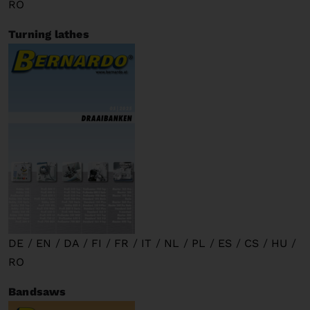
RO
Turning lathes
DE
/
EN
/
DA
/
FI
/
FR
/
IT
/
NL
/
PL
/
ES
/
CS
/
HU
/
RO
Bandsaws