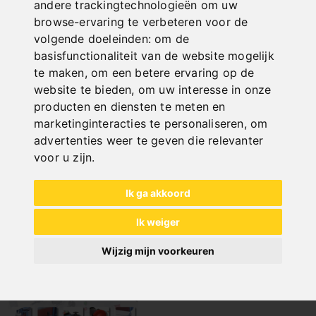
andere trackingtechnologieën om uw
browse-ervaring te verbeteren voor de
volgende doeleinden:
om de
basisfunctionaliteit van de website mogelijk
te maken
,
om een betere ervaring op de
website te bieden
,
om uw interesse in onze
producten en diensten te meten en
marketinginteracties te personaliseren
,
om
DE
/
EN
/
DA
/
FI
/
FR
/
IT
/
NL
/
PL
/
ES
/
CS
/
HU
/
advertenties weer te geven die relevanter
RO
voor u zijn
.
Sanding machines
Ik ga akkoord
Ik weiger
Wijzig mijn voorkeuren