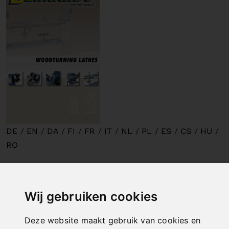
DE
/
EN
/
DA
/
FI
/
FR
/
IT
/
NL
/
PL
/
ES
/
CS
/
HU
/
RO
Wood bandsaws
Wij gebruiken cookies
Deze website maakt gebruik van cookies en