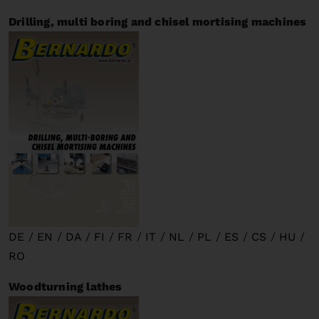
Drilling, multi boring and chisel mortising machines
DE
/
EN
/
DA
/
FI
/
FR
/
IT
/
NL
/
PL
/
ES
/
CS
/
HU
/
RO
Woodturning lathes