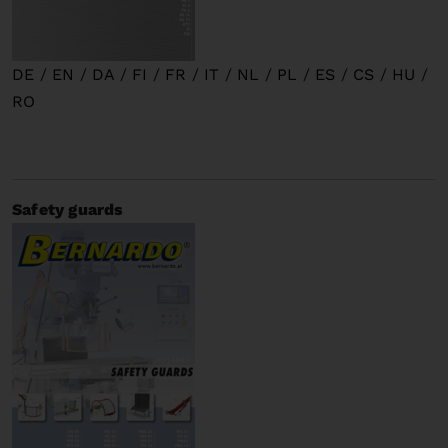
DE
/
EN
/
DA
/
FI
/
FR
/
IT
/
NL
/
PL
/
ES
/
CS
/
HU
/
RO
Safety guards