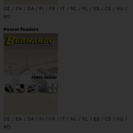
DE
/
EN
/
DA
/
FI
/
FR
/
IT
/
NL
/
PL
/
ES
/
CS
/
HU
/
RO
Power feeders
DE
/
EN
/
DA
/
FI
/
FR
/
IT
/
NL
/
PL
/
ES
/
CS
/
HU
/
RO