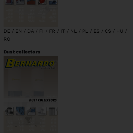
DE
/
EN
/
DA
/
FI
/
FR
/
IT
/
NL
/
PL
/
ES
/
CS
/
HU
/
RO
Dust collectors