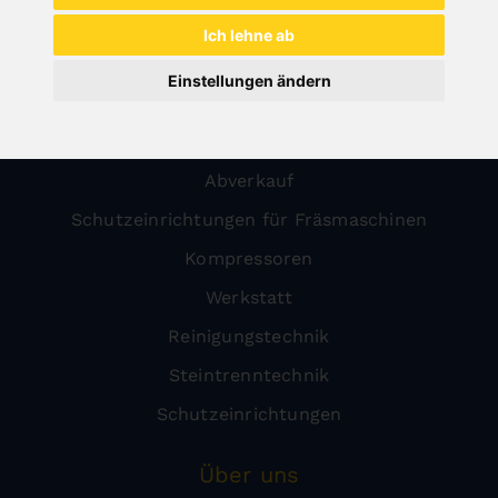
Holz
Ich lehne ab
Metall
Einstellungen ändern
Transport
Blechbearbeitung
Abverkauf
Schutzeinrichtungen für Fräsmaschinen
Kompressoren
Werkstatt
Reinigungstechnik
Steintrenntechnik
Schutzeinrichtungen
Über uns