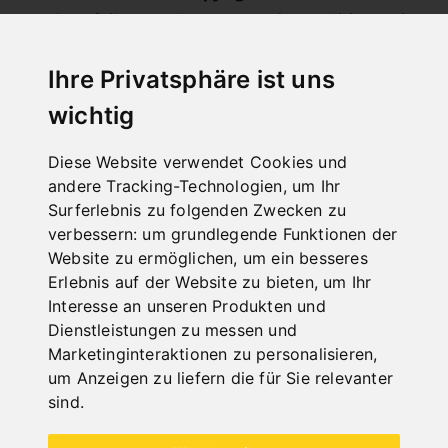
Die auf diesen Seiten verwendeten Bilder und
Skizzen dürfen ohne Zustimmung der Fa. PWA
nicht verwendet oder weitergegben werden.
Ihre Privatsphäre ist uns
wichtig
Diese Website verwendet Cookies und
andere Tracking-Technologien, um Ihr
Surferlebnis zu folgenden Zwecken zu
verbessern:
um grundlegende Funktionen der
Website zu ermöglichen
,
um ein besseres
Erlebnis auf der Website zu bieten
,
um Ihr
Interesse an unseren Produkten und
Dienstleistungen zu messen und
Marketinginteraktionen zu personalisieren
,
um Anzeigen zu liefern die für Sie relevanter
sind
.