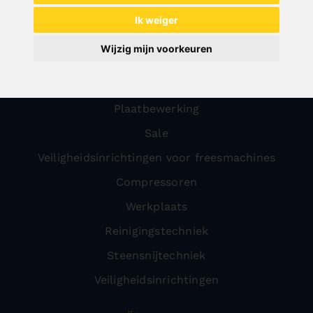
All categories
Ik weiger
Hout
Wijzig mijn voorkeuren
Metaal
Transport
Plaatbewerking
Sale
Veiligheidsinrichtingen voor freesmachines
Compressoren
Werkplaats
Reinigingstechniek
Steensnijtechniek
Veiligheidsinrichtingen