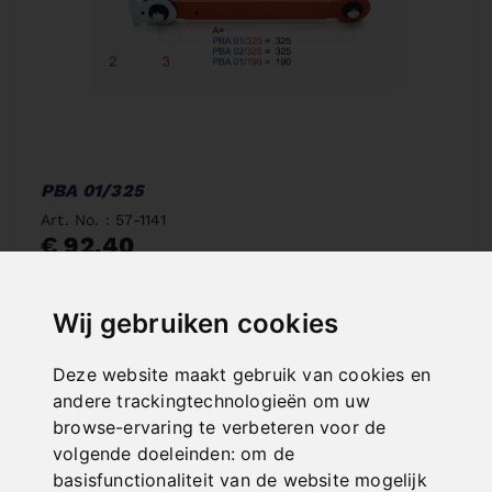
PBA 01/325
Art. No. : 57-1141
€ 92,40
incl. 20% VAT
Wij gebruiken cookies
In Stock
Deliverable in 2-3 business days
Deze website maakt gebruik van cookies en
andere trackingtechnologieën om uw
browse-ervaring te verbeteren voor de
volgende doeleinden:
om de
basisfunctionaliteit van de website mogelijk