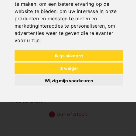
te maken
,
om een betere ervaring op de
website te bieden
,
om uw interesse in onze
producten en diensten te meten en
marketinginteracties te personaliseren
,
om
advertenties weer te geven die relevanter
voor u zijn
.
Ik ga akkoord
Ik weiger
PBA 02/325
Wijzig mijn voorkeuren
Art. No. : 57-1142
€ 106,80
incl. 20% VAT
Out of Stock