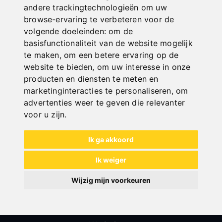
andere trackingtechnologieën om uw
browse-ervaring te verbeteren voor de
volgende doeleinden:
om de
basisfunctionaliteit van de website mogelijk
te maken
,
om een betere ervaring op de
website te bieden
,
om uw interesse in onze
producten en diensten te meten en
All categories
marketinginteracties te personaliseren
,
om
advertenties weer te geven die relevanter
Hout
voor u zijn
.
Metaal
Transport
Ik ga akkoord
Plaatbewerking
Ik weiger
Sale
Wijzig mijn voorkeuren
Veiligheidsinrichtingen voor freesmachines
Compressoren