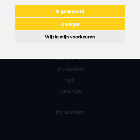
Reinigingstechniek
Ik ga akkoord
Steensnijtechniek
Ik weiger
Veiligheidsinrichtingen
Wijzig mijn voorkeuren
Über uns
Datenschutz
Impressum
Agb
Kataloge
My account