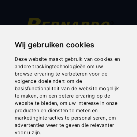
Wij gebruiken cookies
All categories
Hout
Deze website maakt gebruik van cookies en
andere trackingtechnologieën om uw
Metaal
browse-ervaring te verbeteren voor de
Transport
volgende doeleinden:
om de
basisfunctionaliteit van de website mogelijk
Plaatbewerking
te maken
,
om een betere ervaring op de
Sale
website te bieden
,
om uw interesse in onze
producten en diensten te meten en
Veiligheidsinrichtingen voor freesmachines
marketinginteracties te personaliseren
,
om
Compressoren
advertenties weer te geven die relevanter
voor u zijn
.
Werkplaats