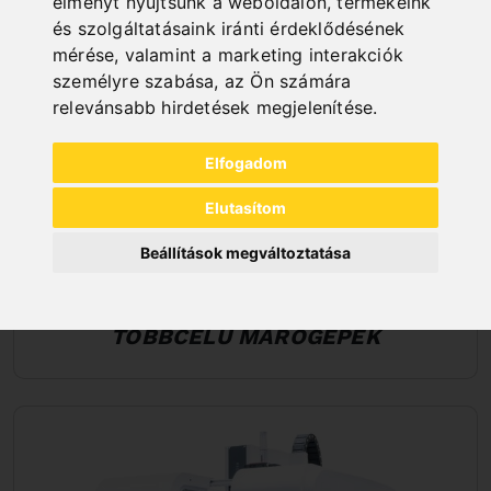
élményt nyújtsunk a weboldalon
,
termékeink
és szolgáltatásaink iránti érdeklődésének
mérése, valamint a marketing interakciók
személyre szabása
,
az Ön számára
relevánsabb hirdetések megjelenítése
.
Elfogadom
Elutasítom
Beállítások megváltoztatása
TÖBBCÉLÚ MARÓGÉPEK