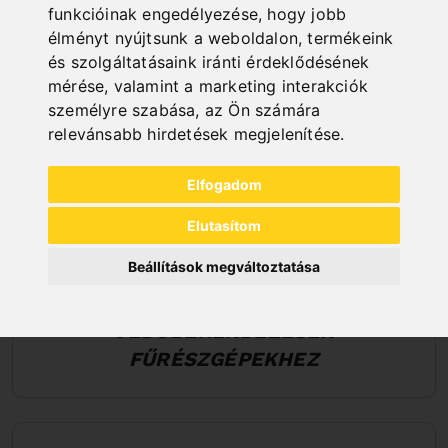
funkcióinak engedélyezése
,
hogy jobb
élményt nyújtsunk a weboldalon
,
termékeink
és szolgáltatásaink iránti érdeklődésének
mérése, valamint a marketing interakciók
személyre szabása
,
az Ön számára
relevánsabb hirdetések megjelenítése
.
Elfogadom
Elutasítom
Beállítások megváltoztatása
VÉDŐBERENDEZÉSEK
FŰRÉSZGÉPEKHEZ