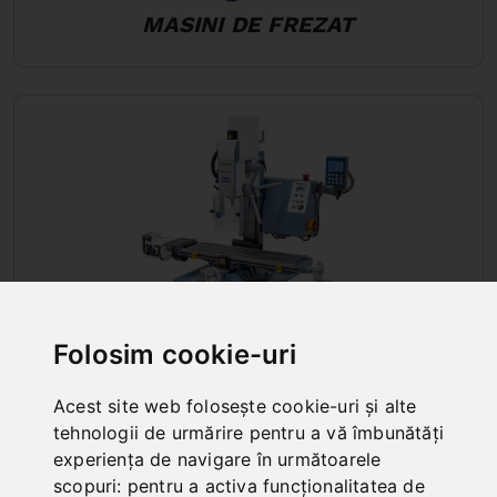
MASINI DE FREZAT
Folosim cookie-uri
Acest site web folosește cookie-uri și alte
tehnologii de urmărire pentru a vă îmbunătăți
MASINI DE GAURIT SI FREZAT
experiența de navigare în următoarele
scopuri:
pentru a activa funcționalitatea de