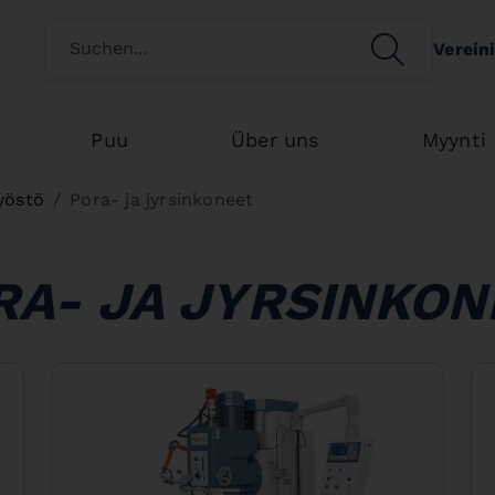
Switch customertype
SEARCH
Verein
Search
Puu
Über uns
Myynti
yöstö
Pora- ja jyrsinkoneet
RA- JA JYRSINKON