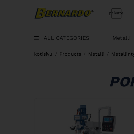
Bernardo Home
private
ALL CATEGORIES
Metalli
kotisivu
Products
Metalli
Metallint
PO