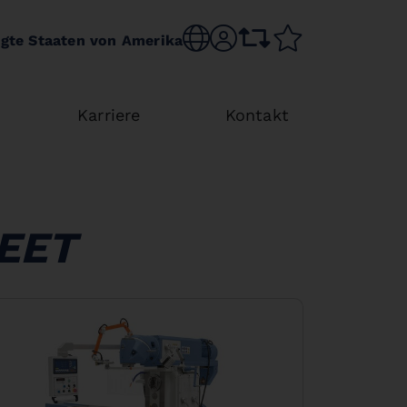
Choose language
sr.account
comparison list
wishlist
igte Staaten von Amerika
Karriere
Kontakt
EET