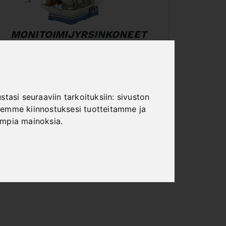
MONITOIMIJYRSINKONEET
tasi seuraaviin tarkoituksiin:
sivuston
emme kiinnostuksesi tuotteitamme ja
ampia mainoksia
.