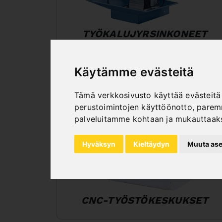
TYÖKALUJYRSINKONEET
Käytämme evästeitä
Tämä verkkosivusto käyttää evästeitä 
perustoimintojen käyttöönotto
,
paremm
palveluitamme kohtaan ja mukauttaak
Hyväksyn
Kieltäydyn
Muuta ase
CNC-TYÖSTÖKESKUKSET