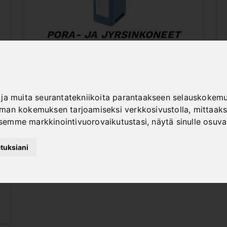
PORA- JA JYRSINKONEET
ja muita seurantatekniikoita parantaakseen selauskokemus
an kokemuksen tarjoamiseksi verkkosivustolla
,
mittaaks
semme markkinointivuorovaikutustasi
,
näytä sinulle osuv
tuksiani