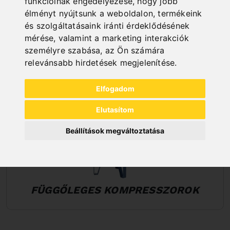
funkcióinak engedélyezése
,
hogy jobb
élményt nyújtsunk a weboldalon
,
termékeink
és szolgáltatásaink iránti érdeklődésének
mérése, valamint a marketing interakciók
személyre szabása
,
az Ön számára
relevánsabb hirdetések megjelenítése
.
Elfogadom
Elutasítom
Beállítások megváltoztatása
FÜGGŐLEGES KOMPRESSZOROK