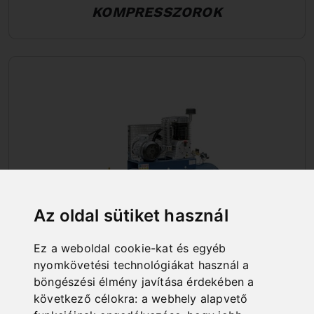
KOMPRESSZOROK
Az oldal sütiket használ
Ez a weboldal cookie-kat és egyéb
nyomkövetési technológiákat használ a
HELYHEZ KÖTÖTT
böngészési élmény javítása érdekében a
következő célokra:
a webhely alapvető
KOMPRESSZOROK