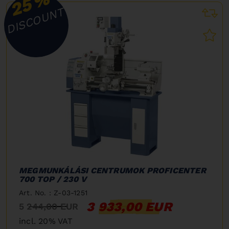
%
25
DISCOUNT
MEGMUNKÁLÁSI CENTRUMOK PROFICENTER
700 TOP / 230 V
Art. No. : Z-03-1251
3 933,00 EUR
5 244,00 EUR
incl. 20% VAT