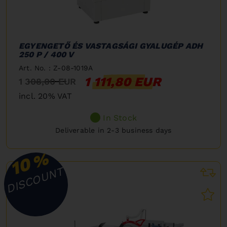
EGYENGETŐ ÉS VASTAGSÁGI GYALUGÉP ADH
250 P / 400 V
Art. No. : Z-08-1019A
1 111,80 EUR
1 308,00 EUR
incl. 20% VAT
In Stock
Deliverable in 2-3 business days
%
10
DISCOUNT