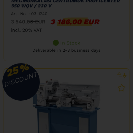
MEGMUNKÁLÁSI CENTRUMOK PROFICENTER
550 WQV / 230 V
Art. No. : 03-1240
3 186,00 EUR
3 540,00 EUR
incl. 20% VAT
In Stock
Deliverable in 2-3 business days
%
25
DISCOUNT