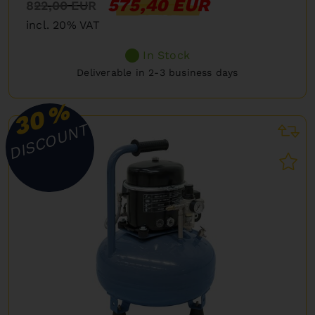
575,40 EUR
822,00 EUR
incl. 20% VAT
In Stock
Deliverable in 2-3 business days
%
30
DISCOUNT