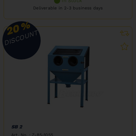
In Stock
Deliverable in 2-3 business days
%
20
DISCOUNT
SB 2
Art. No. : Z-85-1055