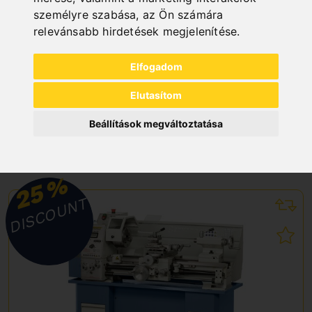
személyre szabása
,
az Ön számára
relevánsabb hirdetések megjelenítése
.
TÁNYÉRCSISZOLÓGÉP TS 300 P / 230 V
Art. No. : Z-05-1191
Elfogadom
300,90 EUR
354,00 EUR
Elutasítom
incl. 20% VAT
Beállítások megváltoztatása
In Stock
Deliverable in 2-3 business days
%
25
DISCOUNT