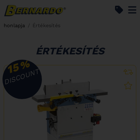
Bernardo Home
honlapja
Értékesítés
ÉRTÉKESÍTÉS
%
15
DISCOUNT