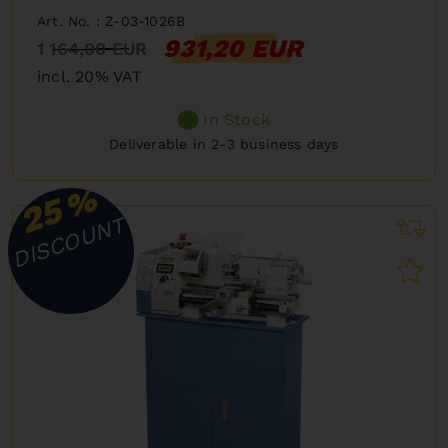
Art. No. : Z-03-1026B
931,20 EUR
1 164,00 EUR
incl. 20% VAT
In Stock
Deliverable in 2-3 business days
%
25
DISCOUNT