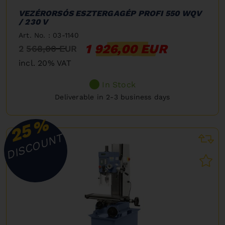
VEZÉRORSÓS ESZTERGAGÉP PROFI 550 WQV
/ 230 V
Art. No. : 03-1140
1 926,00 EUR
2 568,00 EUR
incl. 20% VAT
In Stock
Deliverable in 2-3 business days
%
25
DISCOUNT