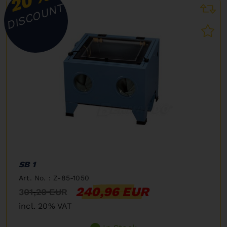
20
DISCOUNT
SB 1
Art. No. : Z-85-1050
240,96 EUR
301,20 EUR
incl. 20% VAT