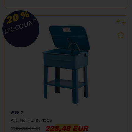
%
20
DISCOUNT
PW 1
Art. No. : Z-85-1005
228,48 EUR
285,60 EUR