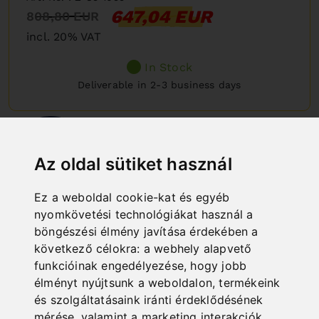
647,04 EUR
808,80 EUR
incl. 20% VAT
In Stock
Deliverable in 2-3 business days
%
15
DISCOUNT
Az oldal sütiket használ
Ez a weboldal cookie-kat és egyéb
nyomkövetési technológiákat használ a
böngészési élmény javítása érdekében a
következő célokra:
a webhely alapvető
funkcióinak engedélyezése
,
hogy jobb
élményt nyújtsunk a weboldalon
,
termékeink
és szolgáltatásaink iránti érdeklődésének
mérése, valamint a marketing interakciók