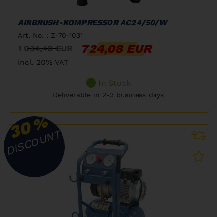
AIRBRUSH-KOMPRESSOR AC24/50/W
Art. No. : Z-70-1031
724,08 EUR
1 034,40 EUR
incl. 20% VAT
In Stock
Deliverable in 2-3 business days
%
30
DISCOUNT