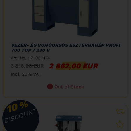
VEZÉR- ÉS VONÓORSÓS ESZTERGAGÉP PROFI
700 TOP / 230 V
Art. No. : Z-03-1174
2 862,00 EUR
3 816,00 EUR
incl. 20% VAT
Out of Stock
%
10
DISCOUNT