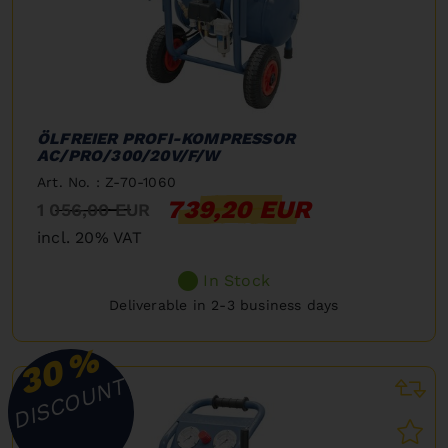
ÖLFREIER PROFI-KOMPRESSOR
AC/PRO/300/20V/F/W
Art. No. : Z-70-1060
739,20 EUR
1 056,00 EUR
incl. 20% VAT
In Stock
Deliverable in 2-3 business days
%
30
DISCOUNT