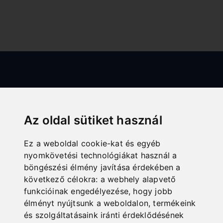
Az oldal sütiket használ
Ez a weboldal cookie-kat és egyéb
All categories
nyomkövetési technológiákat használ a
böngészési élmény javítása érdekében a
Fa
következő célokra:
a webhely alapvető
Fém
funkcióinak engedélyezése
,
hogy jobb
élményt nyújtsunk a weboldalon
,
termékeink
Szállítás
és szolgáltatásaink iránti érdeklődésének