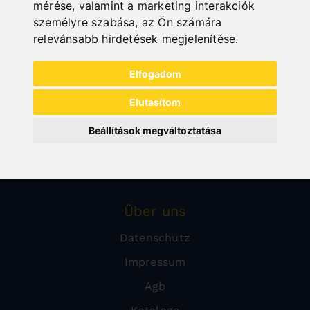
Lemez
mérése, valamint a marketing interakciók
személyre szabása
,
az Ön számára
Kiárusítás
relevánsabb hirdetések megjelenítése
.
Védőberendezések marógépekhez
Elfogadom
Kompresszorok
Műhely
Elutasítom
Tisztítás-technológia
Beállítások megváltoztatása
Kővágási technológia
Védőeszköz
Über uns
Datenschutz
Impressum
Agb