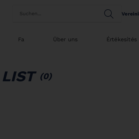
Switch customertype
SEARCH
Verein
Search
Fa
Über uns
Értékesítés
LIST
(0)