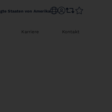
Choose language
sr.account
comparison list
wishlist
igte Staaten von Amerika
Karriere
Kontakt