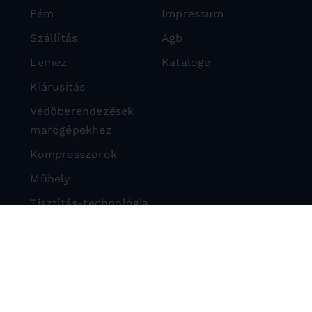
Fém
Impressum
Szállítás
Agb
Lemez
Kataloge
Kiárusítás
Védőberendezések
marógépekhez
Kompresszorok
Műhely
Tisztítás-technológia
Kővágási technológia
Védőeszköz