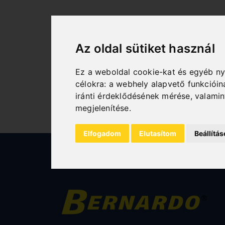
Az oldal sütiket használ
Ez a weboldal cookie-kat és egyéb n
célokra:
a webhely alapvető funkciói
iránti érdeklődésének mérése, valami
megjelenítése
.
Elfogadom
Elutasítom
Beállítá