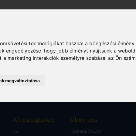
yomkövetési technológiákat használ a böngészési élmény 
nak engedélyezése
,
hogy jobb élményt nyújtsunk a webold
nt a marketing interakciók személyre szabása
,
az Ön szám
sok megváltoztatása
All categories
Über uns
Fa
Datenschutz