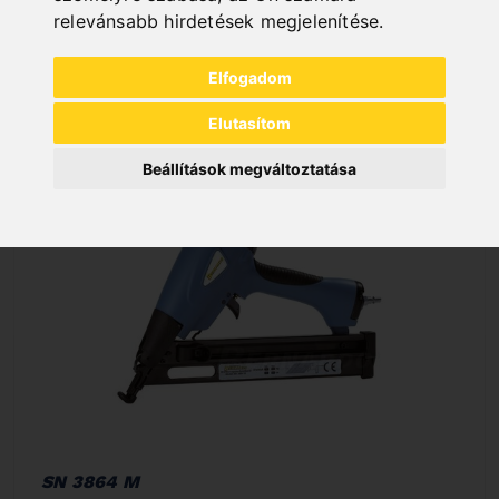
In Stock
relevánsabb hirdetések megjelenítése
.
Deliverable in 2-3 business days
Elfogadom
Elutasítom
Beállítások megváltoztatása
SN 3864 M