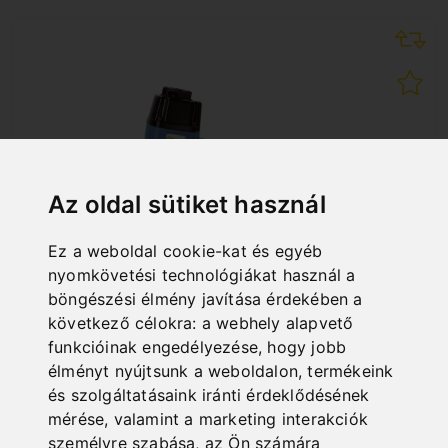
Az oldal sütiket használ
Ez a weboldal cookie-kat és egyéb
nyomkövetési technológiákat használ a
böngészési élmény javítása érdekében a
következő célokra:
a webhely alapvető
funkcióinak engedélyezése
,
hogy jobb
SN 1864 M
élményt nyújtsunk a weboldalon
,
termékeink
Art. No. : Z-71-1020
49,20 EUR
és szolgáltatásaink iránti érdeklődésének
mérése, valamint a marketing interakciók
incl. 20% VAT
személyre szabása
,
az Ön számára