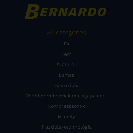
All categories
Fa
Fém
Szállítás
Lemez
Kiárusítás
Védőberendezések marógépekhez
Kompresszorok
Műhely
Tisztítás-technológia