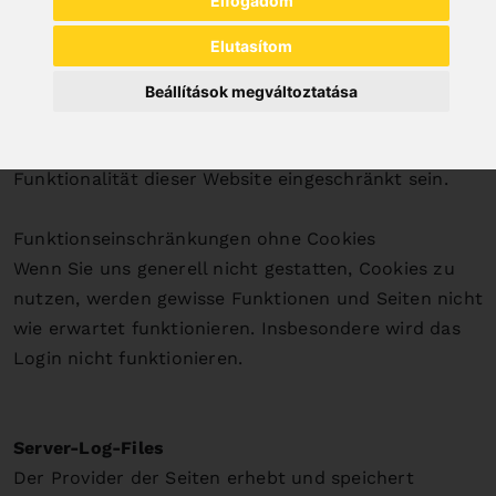
Elfogadom
Cookies nur im Einzelfall erlauben, die Annahme von
Elutasítom
Cookies für bestimmte Fälle oder generell
ausschließen sowie das automatische Löschen der
Beállítások megváltoztatása
Cookies beim Schließen des Browsers aktivieren. Bei
der Deaktivierung von Cookies kann die
Funktionalität dieser Website eingeschränkt sein.
Funktionseinschränkungen ohne Cookies
Wenn Sie uns generell nicht gestatten, Cookies zu
nutzen, werden gewisse Funktionen und Seiten nicht
wie erwartet funktionieren. Insbesondere wird das
Login nicht funktionieren.
Server-Log-Files
Der Provider der Seiten erhebt und speichert