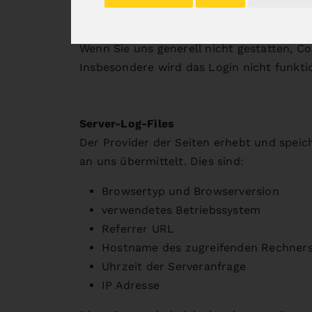
Funktionseinschränkungen ohne Cookies
Wenn Sie uns generell nicht gestatten, C
Insbesondere wird das Login nicht funkti
Server-Log-Files
Der Provider der Seiten erhebt und speic
an uns übermittelt. Dies sind:
Browsertyp und Browserversion
verwendetes Betriebssystem
Referrer URL
Hostname des zugreifenden Rechner
Uhrzeit der Serveranfrage
IP Adresse