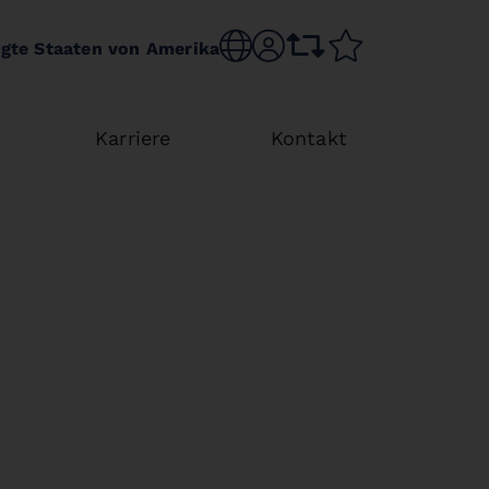
Choose language
sr.account
comparison list
wishlist
igte Staaten von Amerika
Karriere
Kontakt