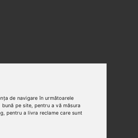
keinen Schaden an und enthalten keine
Cookies sind kleine Textdateien, die auf
ach Ende Ihres Besuchs automatisch
ența de navigare în următoarele
ookies ermöglichen es uns, Ihren Browser
i bună pe site
,
pentru a vă măsura
ng
,
pentru a livra reclame care sunt
und Cookies nur im Einzelfall erlauben,
e Löschen der Cookies beim Schließen
 eingeschränkt sein.