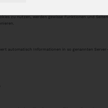
ookies zu nutzen, werden gewisse Funktionen und Seiten 
onieren.
hert automatisch Informationen in so genannten Server-
s