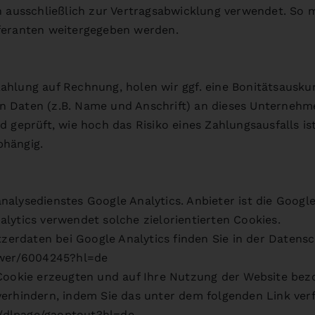
n ausschließlich zur Vertragsabwicklung verwendet. So m
feranten weitergegeben werden.
 Zahlung auf Rechnung, holen wir ggf. eine Bonitätsauskun
 Daten (z.B. Name und Anschrift) an dieses Unternehmen
d geprüft, wie hoch das Risiko eines Zahlungsausfalls i
bhängig.
alysedienstes Google Analytics. Anbieter ist die Googl
lytics verwendet solche zielorientierten Cookies.
rdaten bei Google Analytics finden Sie in der Datens
swer/6004245?hl=de
 Cookie erzeugten und auf Ihre Nutzung der Website bez
verhindern, indem Sie das unter dem folgenden Link ve
om/dlpage/gaoptout?hl=de