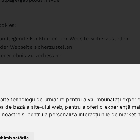
ookies:
ndlegende Funktionen der Website sicherzustellen
 der Webseite sicherzustellen
zererlebnis zu verbessern.
sogenannte Cookies. Cookies richten auf Ihrem Rechner 
 nutzerfreundlicher, effektiver und sicherer zu machen. 
hr Browser speichert.
kies sind so genannte „Session-Cookies“. Sie werden n
 alte tehnologii de urmărire pentru a vă îmbunătăți experi
em Endgerät gespeichert, bis Sie diese löschen. Diese C
ea de bază a site-ului web
,
pentru a oferi o experiență ma
.
le noastre și pentru a personaliza interacțiunile de marketi
dass Sie über das Setzen von Cookies informiert werden 
älle oder generell ausschließen sowie das automatisch
erung von Cookies kann die Funktionalität dieser Website
chimb setările