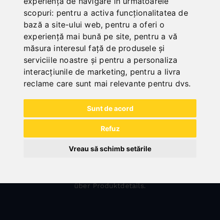
experiența de navigare în următoarele
In Zusammenarbeit mit den Lieferanten wird das
scopuri:
pentru a activa funcționalitatea de
reichhaltige Programm laufend ergänzt und optimiert.
bază a site-ului web
,
pentru a oferi o
experiență mai bună pe site
,
pentru a vă
măsura interesul față de produsele și
serviciile noastre și pentru a personaliza
interacțiunile de marketing
,
pentru a livra
reclame care sunt mai relevante pentru dvs
.
Sunt de acord
VERKAUF
Refuz
Sie erhalten schnelle Beratung und Hilfe bei allen
Vreau să schimb setările
technischen und kaufmännischen Fragen sowie Auskunft
zu aktuellen Bestellungen und Lieferzeiten. Auch unsere
ausgewählten Fachhändler bieten fachmännische Auskunft
über Produktdetails.