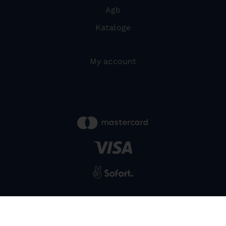
Agb
Kataloge
My account
powered by
SIWA
© 2026 Bernardo