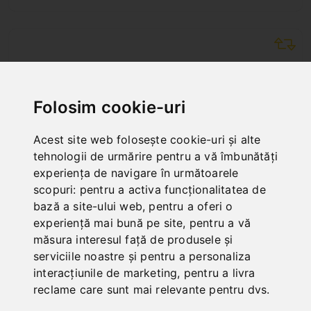
Folosim cookie-uri
Acest site web folosește cookie-uri și alte
tehnologii de urmărire pentru a vă îmbunătăți
experiența de navigare în următoarele
scopuri:
pentru a activa funcționalitatea de
bază a site-ului web
,
pentru a oferi o
experiență mai bună pe site
,
pentru a vă
măsura interesul față de produsele și
serviciile noastre și pentru a personaliza
MAŞINA DE FREZARE CU BATIU BFM 2100
SERVO AFIŞAJ DIGITAL ÎN 3 AXE ES-12 H
interacțiunile de marketing
,
pentru a livra
Art. No. : 02-1323XL
reclame care sunt mai relevante pentru dvs
.
70.800,00 EUR