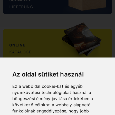
LIEFERUNG
"
ONLINE
KATALOGE
"
Az oldal sütiket használ
Ez a weboldal cookie-kat és egyéb
nyomkövetési technológiákat használ a
böngészési élmény javítása érdekében a
NEW PRODUCTS
következő célokra:
a webhely alapvető
funkcióinak engedélyezése
,
hogy jobb