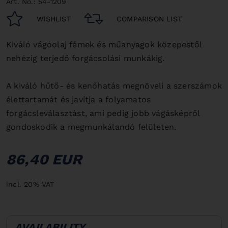
Art. No.: 54-1209
WISHLIST
COMPARISON LIST
Kiváló vágóolaj fémek és műanyagok közepestől
nehézig terjedő forgácsolási munkákig.
A kiváló hűtő- és kenőhatás megnöveli a szerszámok
élettartamát és javítja a folyamatos
forgácsleválasztást, ami pedig jobb vágásképről
gondoskodik a megmunkálandó felületen.
86,40 EUR
incl. 20% VAT
AVAILABILITY