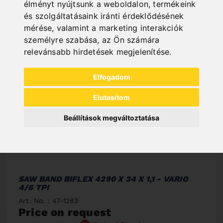
élményt nyújtsunk a weboldalon
,
termékeink
és szolgáltatásaink iránti érdeklődésének
mérése, valamint a marketing interakciók
személyre szabása
,
az Ön számára
relevánsabb hirdetések megjelenítése
.
Elfogadom
Elutasítom
Beállítások megváltoztatása
SAW BAND BIFLEX 4290 X 34 X 1,1 - VARIO
4/6 TPI
Art. No. : 47-1283
Price on request