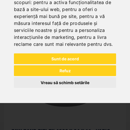
scopuri:
pentru a activa funcționalitatea de
bază a site-ului web
,
pentru a oferi o
NEW PRODUCTS
experiență mai bună pe site
,
pentru a vă
măsura interesul față de produsele și
serviciile noastre și pentru a personaliza
interacțiunile de marketing
,
pentru a livra
reclame care sunt mai relevante pentru dvs
.
Sunt de acord
Refuz
Vreau să schimb setările