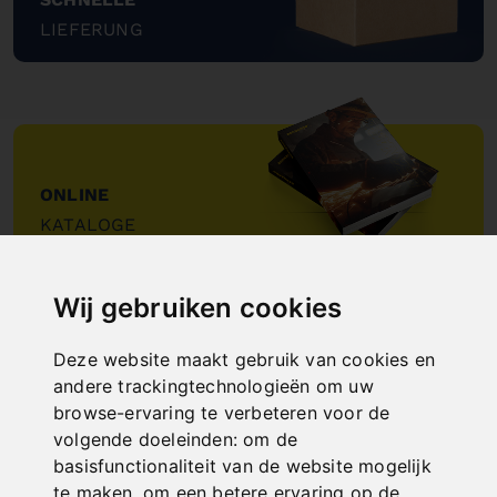
LIEFERUNG
"
ONLINE
KATALOGE
"
Wij gebruiken cookies
Deze website maakt gebruik van cookies en
andere trackingtechnologieën om uw
browse-ervaring te verbeteren voor de
volgende doeleinden:
om de
NEW PRODUCTS
basisfunctionaliteit van de website mogelijk
te maken
,
om een betere ervaring op de