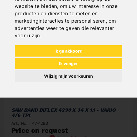
website te bieden
,
om uw interesse in onze
producten en diensten te meten en
marketinginteracties te personaliseren
,
om
advertenties weer te geven die relevanter
voor u zijn
.
Ik ga akkoord
Ik weiger
Wijzig mijn voorkeuren
SAW BAND BIFLEX 4290 X 34 X 1,1 - VARIO
4/6 TPI
Art. No. : 47-1283
Price on request