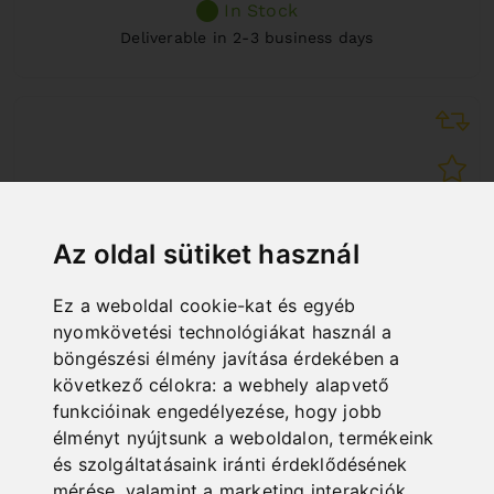
In Stock
Deliverable in 2-3 business days
Az oldal sütiket használ
Ez a weboldal cookie-kat és egyéb
nyomkövetési technológiákat használ a
böngészési élmény javítása érdekében a
következő célokra:
a webhely alapvető
funkcióinak engedélyezése
,
hogy jobb
élményt nyújtsunk a weboldalon
,
termékeink
RB 3000 A
és szolgáltatásaink iránti érdeklődésének
mérése, valamint a marketing interakciók
Art. No. : 07-1515XL