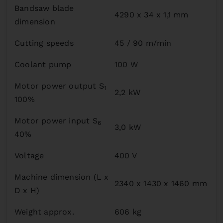
Bandsaw blade
4290 x 34 x 1,1 mm
dimension
Cutting speeds
45 / 90 m/min
Coolant pump
100 W
Motor power output S
1
2,2 kW
100%
Motor power input S
6
3,0 kW
40%
Voltage
400 V
Machine dimension (L x
2340 x 1430 x 1460 mm
D x H)
Weight approx.
606 kg