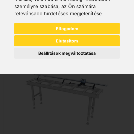
1 296,00 EUR
személyre szabása
,
az Ön számára
incl. 20% VAT
relevánsabb hirdetések megjelenítése
.
In Stock
Elfogadom
Deliverable in 2-3 business days
Elutasítom
Beállítások megváltoztatása