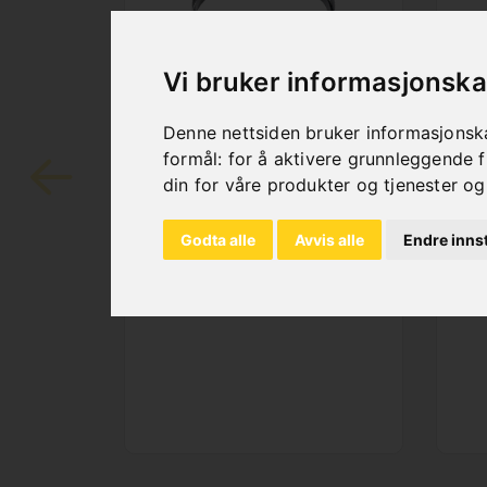
Vi bruker informasjonska
SAW BAND BIFLEX
S
Denne nettsiden bruker informasjonska
4290 X 34 X 1,1 -
34
formål:
for å aktivere grunnleggende f
VARIO 4/6 TPI
V
din for våre produkter og tjenester og
Art. No. : 47-1283
Art
Price on request
P
Godta alle
Avvis alle
Endre innst
Out of Stock