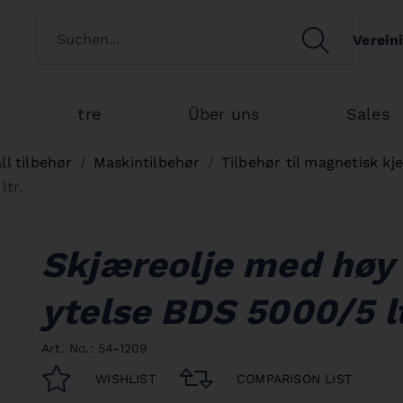
Switch customertype
SEARCH
Verein
Search
tre
Über uns
Sales
ll tilbehør
Maskintilbehør
Tilbehør til magnetisk k
ltr.
Skjæreolje med høy
ytelse BDS 5000/5 lt
Art. No.: 54-1209
WISHLIST
COMPARISON LIST