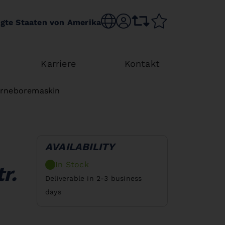
Choose language
sr.account
comparison list
wishlist
igte Staaten von Amerika
Karriere
Kontakt
jerneboremaskin
AVAILABILITY
In Stock
r.
Deliverable in 2-3 business
days