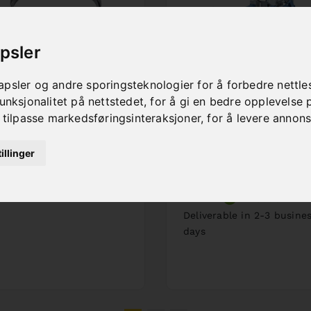
psler
AW BAND BIFLEX
DOUBLE MITRE
psler og andre sporingsteknologier for å forbedre nettle
60 X 34 X 1,1 -
BANDSAW MBS
unksjonalitet på nettstedet
,
for å gi en bedre opplevelse 
ARIO 4/6 TPI
600 DG / 400 V
 tilpasse markedsføringsinteraksjoner
,
for å levere annon
. No. : 47-1261
Art. No. : 04-1722
rice on request
€ 8 388,00
illinger
Out of Stock
incl. 20% VAT
In Stock
Deliverable in 2-3 busine
days