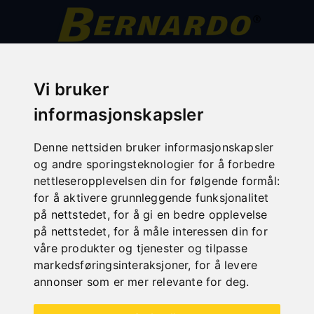
All categories
Vi bruker
tre
informasjonskapsler
metall
Denne nettsiden bruker informasjonskapsler
transport
og andre sporingsteknologier for å forbedre
bearbeiding av metallplater
nettleseropplevelsen din for følgende formål:
for å aktivere grunnleggende funksjonalitet
Utsalg
på nettstedet
,
for å gi en bedre opplevelse
Sikkerhetsinnretninger for fresemaskiner
på nettstedet
,
for å måle interessen din for
våre produkter og tjenester og tilpasse
kompressorer
markedsføringsinteraksjoner
,
for å levere
verksted
annonser som er mer relevante for deg
.
rengjøringsteknologi