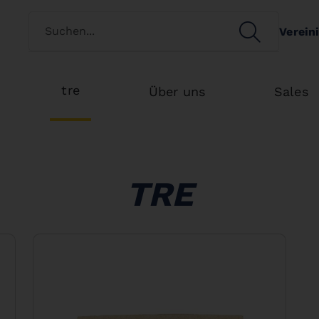
Switch customertype
SEARCH
Verein
Search
tre
Über uns
Sales
TRE