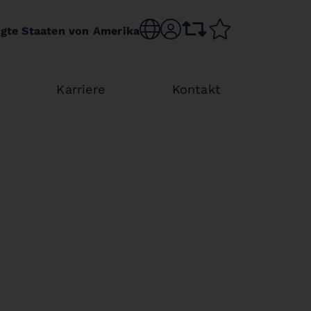
Choose language
sr.account
comparison list
wishlist
igte Staaten von Amerika
Karriere
Kontakt