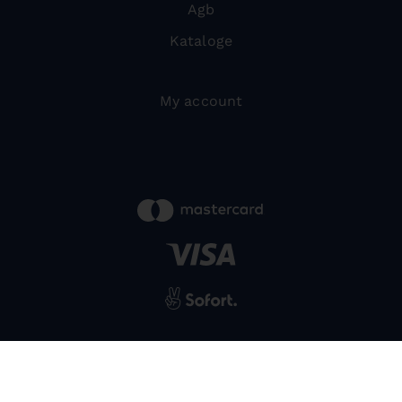
Agb
Kataloge
My account
powered by
SIWA
© 2026 Bernardo