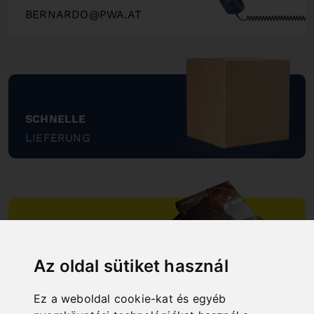
BERNARDO@PWA.AT
"
SCHNELLE
LIEFERUNG
"
ONLINE
KATALOGE
Az oldal sütiket használ
"
Ez a weboldal cookie-kat és egyéb