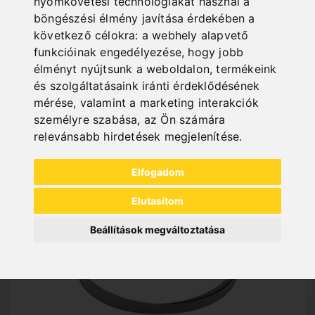
nyomkövetési technológiákat használ a
böngészési élmény javítása érdekében a
következő célokra:
a webhely alapvető
funkcióinak engedélyezése
,
hogy jobb
élményt nyújtsunk a weboldalon
,
termékeink
és szolgáltatásaink iránti érdeklődésének
NEW PRODUCTS
mérése, valamint a marketing interakciók
személyre szabása
,
az Ön számára
relevánsabb hirdetések megjelenítése
.
Elfogadom
Elutasítom
Beállítások megváltoztatása