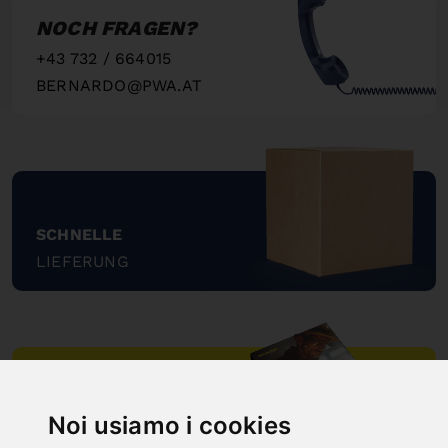
NOCH FRAGEN?
+43 732 / 664015
BERNARDO@PWA.AT
"
SCHNELLE
LIEFERUNG
"
ONLINE
Noi usiamo i cookies
KATALOGE