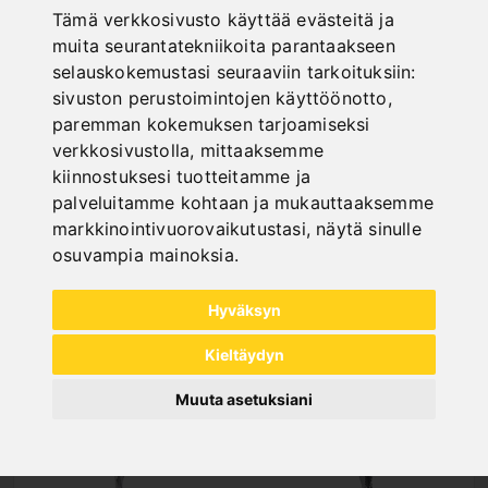
Tämä verkkosivusto käyttää evästeitä ja
"
muita seurantatekniikoita parantaakseen
selauskokemustasi seuraaviin tarkoituksiin:
sivuston perustoimintojen käyttöönotto
,
paremman kokemuksen tarjoamiseksi
verkkosivustolla
,
mittaaksemme
kiinnostuksesi tuotteitamme ja
palveluitamme kohtaan ja mukauttaaksemme
NEW PRODUCTS
markkinointivuorovaikutustasi
,
näytä sinulle
osuvampia mainoksia
.
Hyväksyn
Kieltäydyn
Muuta asetuksiani