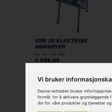
ERB 20 ELEKTRISK
RØRBØYER
Art. No. : 06-1159
€ 888,00
incl. 20% VAT
In Stock
Vi bruker informasjonska
Deliverable in 2-3 business days
Denne nettsiden bruker informasjonska
formål:
for å aktivere grunnleggende f
din for våre produkter og tjenester og