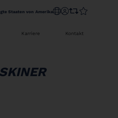
Choose language
sr.account
comparison list
wishlist
igte Staaten von Amerika
Karriere
Kontakt
SKINER