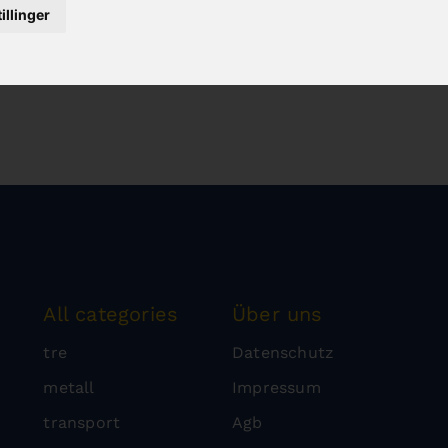
illinger
All categories
Über uns
tre
Datenschutz
metall
Impressum
transport
Agb