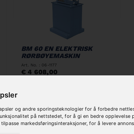
BM 60 EN ELEKTRISK
RØRBØYEMASKIN
Art. No. : 06-1177
€ 4 608,00
incl. 20% VAT
Out of Stock
psler
psler og andre sporingsteknologier for å forbedre nettle
unksjonalitet på nettstedet
,
for å gi en bedre opplevelse 
 tilpasse markedsføringsinteraksjoner
,
for å levere annon