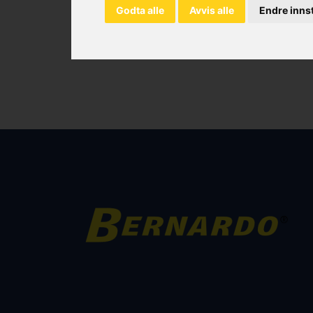
Godta alle
Avvis alle
Endre innst