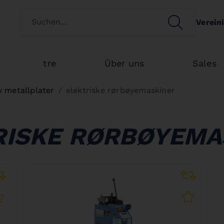
Switch customertype
SEARCH
Verein
Search
tre
Über uns
Sales
v metallplater
elektriske rørbøyemaskiner
RISKE RØRBØYEMA