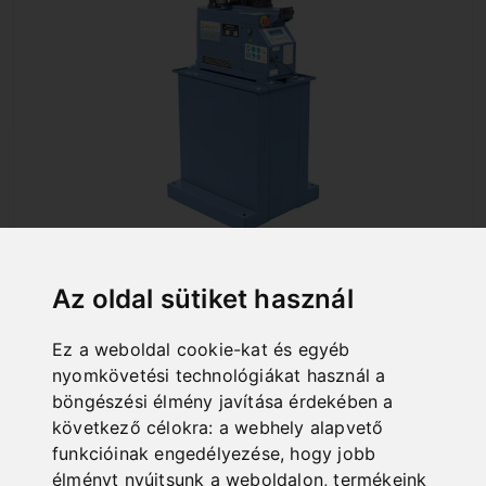
BM 60 A
Az oldal sütiket használ
Art. No. : 06-1177
4 608,00 EUR
incl. 20% VAT
Ez a weboldal cookie-kat és egyéb
nyomkövetési technológiákat használ a
Out of Stock
böngészési élmény javítása érdekében a
következő célokra:
a webhely alapvető
funkcióinak engedélyezése
,
hogy jobb
élményt nyújtsunk a weboldalon
,
termékeink