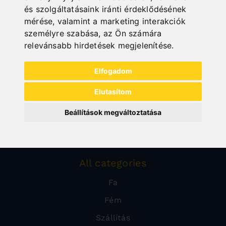
és szolgáltatásaink iránti érdeklődésének
mérése, valamint a marketing interakciók
személyre szabása
,
az Ön számára
relevánsabb hirdetések megjelenítése
.
Elfogadom
Elutasítom
Beállítások megváltoztatása
All categories
Fa
Fém
Szállítás