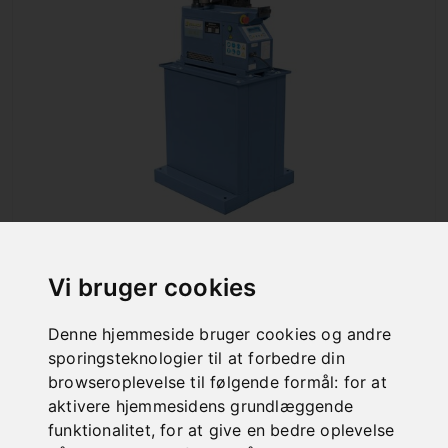
BM 60 A
Art. No. : 06-1177
Vi bruger cookies
4.608,00 €
incl. 20% VAT
Denne hjemmeside bruger cookies og andre
sporingsteknologier til at forbedre din
Out of Stock
browseroplevelse til følgende formål:
for at
aktivere hjemmesidens grundlæggende
funktionalitet
,
for at give en bedre oplevelse