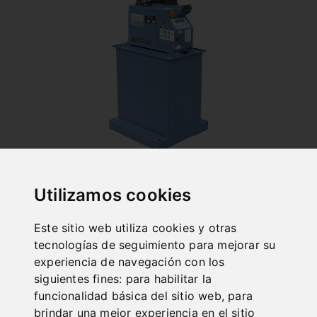
BM 60 A
Utilizamos cookies
Art. No. : 06-1177
4.608,00 €
incl. 20% VAT
Este sitio web utiliza cookies y otras
tecnologías de seguimiento para mejorar su
Out of Stock
experiencia de navegación con los
siguientes fines:
para habilitar la
funcionalidad básica del sitio web
,
para
brindar una mejor experiencia en el sitio