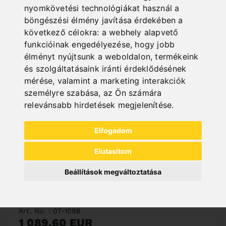
Deliverable in 2-3 business days
nyomkövetési technológiákat használ a
böngészési élmény javítása érdekében a
következő célokra:
a webhely alapvető
funkcióinak engedélyezése
,
hogy jobb
élményt nyújtsunk a weboldalon
,
termékeink
és szolgáltatásaink iránti érdeklődésének
mérése, valamint a marketing interakciók
személyre szabása
,
az Ön számára
relevánsabb hirdetések megjelenítése
.
Elfogadom
Elutasítom
Beállítások megváltoztatása
BS 1000
Art. No. : 07-1098
1 089,60 EUR