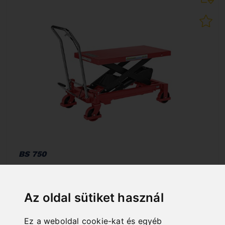
BS 750
Art. No. : 07-1097
907,20 EUR
incl. 20% VAT
Az oldal sütiket használ
In Stock
Ez a weboldal cookie-kat és egyéb