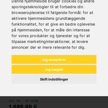
Deliverable in 2-3 business days
Denne hjemmeside bruger cookies og andre
sporingsteknologier til at forbedre din
browseroplevelse til følgende formål:
for at
aktivere hjemmesidens grundlæggende
funktionalitet
,
for at give en bedre oplevelse
på hjemmesiden
,
for at måle din interesse
for vores produkter og tjenester og for at
tilpasse marketinginteraktioner
,
at levere
annoncer der er mere relevante for dig
.
Jeg accepterer
Jeg nægter
Skift indstillinger
BS 1000
Art. No. : 07-1098
1.089,60 €