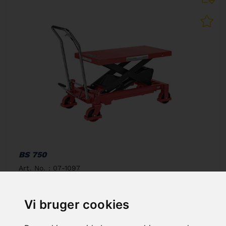
BS 750
Art. No. : 07-1097
907,20 €
incl. 20% VAT
Vi bruger cookies
In Stock