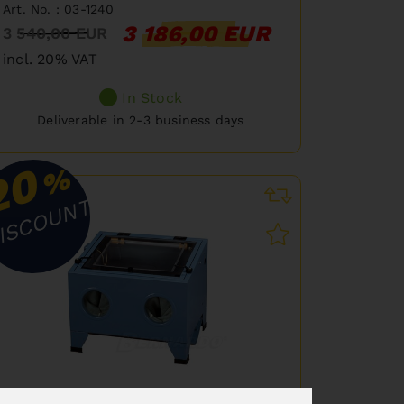
Art. No. : 03-1240
3 186,00 EUR
3 540,00 EUR
incl. 20% VAT
In Stock
Deliverable in 2-3 business days
20
%
ISCOUNT