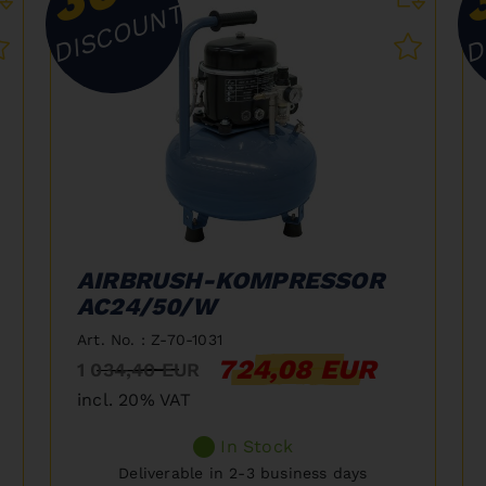
DISCOUNT
D
AIRBRUSH-KOMPRESSOR
AC24/50/W
Art. No. : Z-70-1031
724,08 EUR
1 034,40 EUR
incl. 20% VAT
In Stock
Deliverable in 2-3 business days