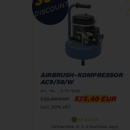
DISCOUNT
AIRBRUSH-KOMPRESSOR
AC9/50/W
Art. No. : Z-70-1030
575,40 EUR
822,00 EUR
incl. 20% VAT
In Stock
Deliverable in 2-3 business days