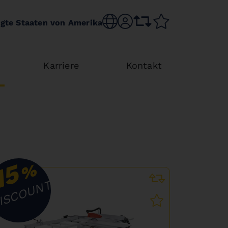
Choose language
sr.account
comparison list
wishlist
igte Staaten von Amerika
Karriere
Kontakt
15
%
ISCOUNT