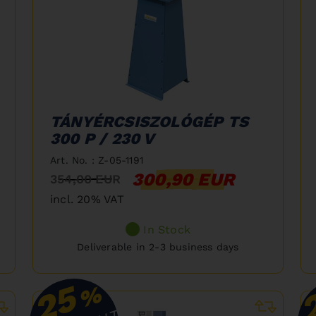
TÁNYÉRCSISZOLÓGÉP TS
300 P / 230 V
Art. No. : Z-05-1191
300,90 EUR
354,00 EUR
incl. 20% VAT
In Stock
Deliverable in 2-3 business days
25
%