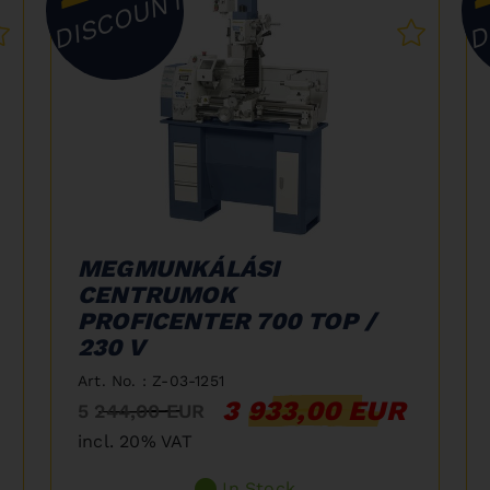
DISCOUNT
D
MEGMUNKÁLÁSI
CENTRUMOK
PROFICENTER 700 TOP /
230 V
Art. No. : Z-03-1251
3 933,00 EUR
5 244,00 EUR
incl. 20% VAT
In Stock