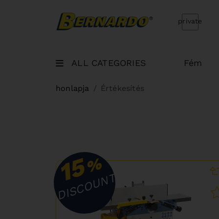
Bernardo Home
private
ALL CATEGORIES
Fém
honlapja
Értékesítés
15
%
DISCOUNT