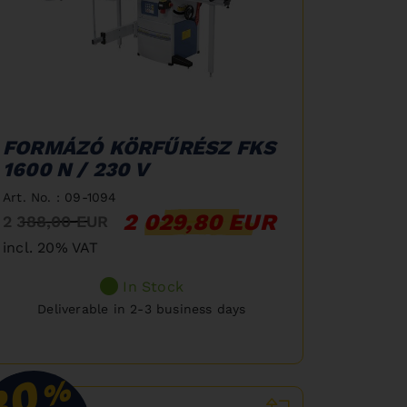
FORMÁZÓ KÖRFŰRÉSZ FKS
1600 N / 230 V
Art. No. : 09-1094
2 029,80 EUR
2 388,00 EUR
incl. 20% VAT
In Stock
Deliverable in 2-3 business days
30
%