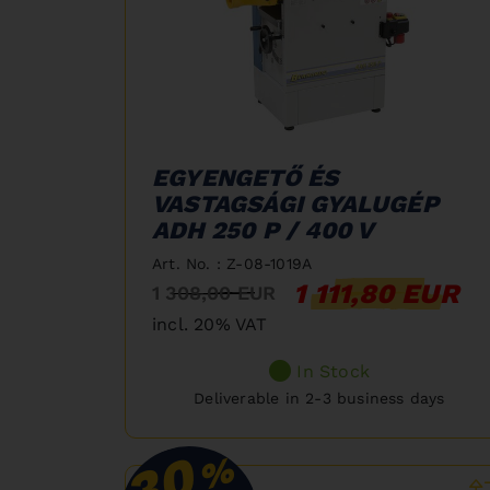
EGYENGETŐ ÉS
VASTAGSÁGI GYALUGÉP
ADH 250 P / 400 V
Art. No. : Z-08-1019A
1 111,80 EUR
1 308,00 EUR
incl. 20% VAT
In Stock
Deliverable in 2-3 business days
30
%