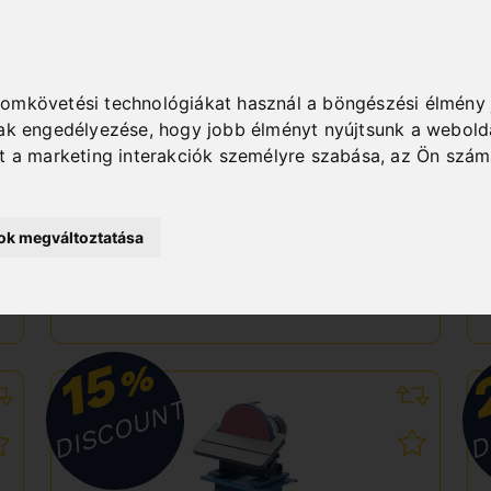
MEGMUNKÁLÁSI
CENTRUMOK
PROFICENTER 550 WQV /
yomkövetési technológiákat használ a böngészési élmény 
230 V + KÉTTENGELYES
nak engedélyezése
,
hogy jobb élményt nyújtsunk a webold
DIGITÁLIS KIJELZŐ ES-12 V
nt a marketing interakciók személyre szabása
,
az Ön szám
Art. No. : 03-1242
3 585,60 EUR
3 984,00 EUR
incl. 20% VAT
sok megváltoztatása
Deliverable Soon
Deliverable by 2026. aug. 20.
15
%
DISCOUNT
D