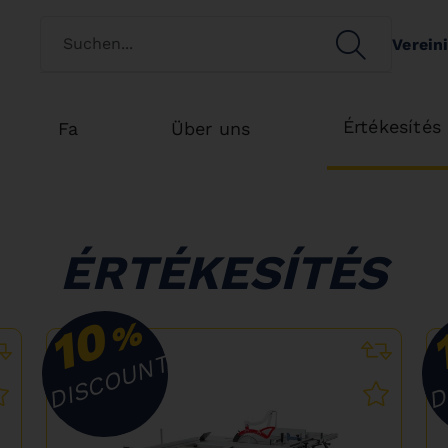
Switch customertype
SEARCH
Verein
Search
Értékesítés
Fa
Über uns
ÉRTÉKESÍTÉS
10
%
DISCOUNT
D