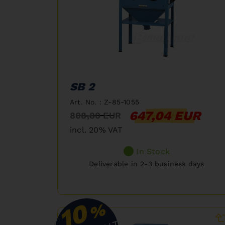
SB 2
Art. No. : Z-85-1055
647,04 EUR
808,80 EUR
incl. 20% VAT
In Stock
Deliverable in 2-3 business days
10
%