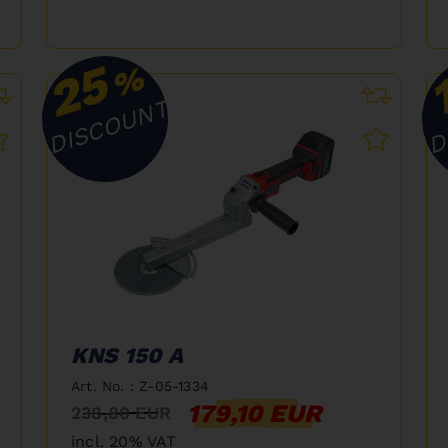
25
%
DISCOUNT
D
KNS 150 A
Art. No. : Z-05-1334
179,10 EUR
238,80 EUR
incl. 20% VAT