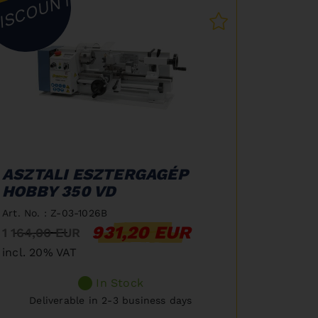
ISCOUNT
ASZTALI ESZTERGAGÉP
HOBBY 350 VD
Art. No. : Z-03-1026B
931,20 EUR
1 164,00 EUR
incl. 20% VAT
In Stock
Deliverable in 2-3 business days