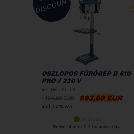
DISCOUNT
OSZLOPOS FÚRÓGÉP B 610
PRO / 230 V
Art. No. : 01-1113
993,60 EUR
1 104,00 EUR
incl. 20% VAT
In Stock
Deliverable in 2-3 business days