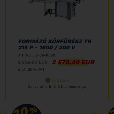
FORMÁZÓ KÖRFŰRÉSZ TK
315 P - 1600 / 400 V
Art. No. : Z-09-11080
2 570,40 EUR
2 856,00 EUR
incl. 20% VAT
In Stock
Deliverable in 2-3 business days
30
%