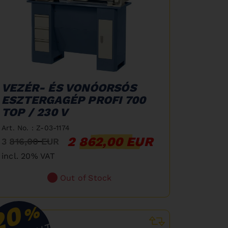
VEZÉR- ÉS VONÓORSÓS
ESZTERGAGÉP PROFI 700
TOP / 230 V
Art. No. : Z-03-1174
2 862,00 EUR
3 816,00 EUR
incl. 20% VAT
Out of Stock
20
%