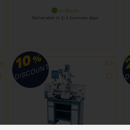
In Stock
Deliverable in 2-3 business days
10
%
DISCOUNT
D