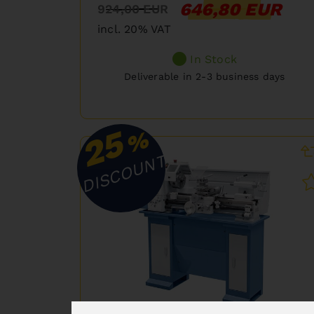
646,80 EUR
924,00 EUR
incl. 20% VAT
In Stock
Deliverable in 2-3 business days
25
%
DISCOUNT