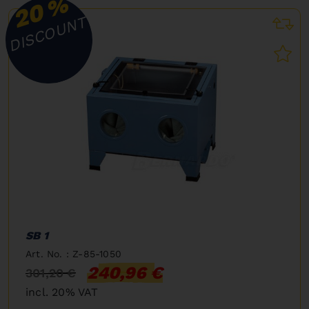
%
20
DISCOUNT
SB 1
Art. No. : Z-85-1050
240,96 €
301,20 €
incl. 20% VAT