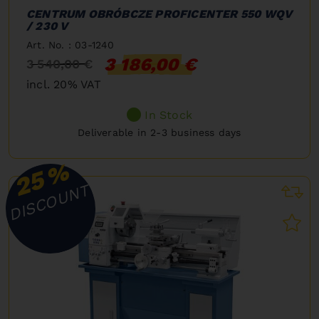
CENTRUM OBRÓBCZE PROFICENTER 550 WQV
/ 230 V
Art. No. : 03-1240
3 186,00 €
3 540,00 €
incl. 20% VAT
In Stock
Deliverable in 2-3 business days
%
25
DISCOUNT