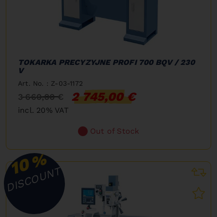
TOKARKA PRECYZYJNE PROFI 700 BQV / 230
V
Art. No. : Z-03-1172
2 745,00 €
3 660,00 €
incl. 20% VAT
Out of Stock
%
10
DISCOUNT