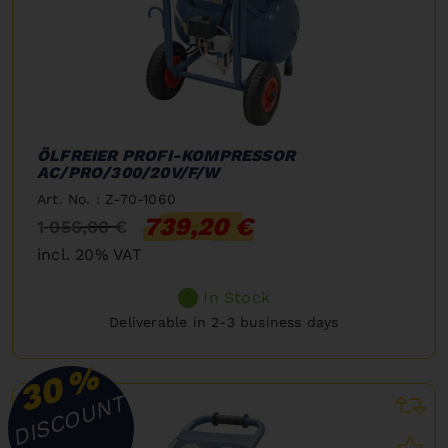
ÖLFREIER PROFI-KOMPRESSOR
AC/PRO/300/20V/F/W
Art. No. : Z-70-1060
739,20 €
1 056,00 €
incl. 20% VAT
In Stock
Deliverable in 2-3 business days
%
30
DISCOUNT