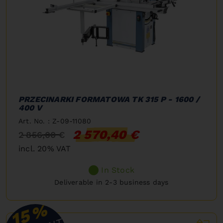
PRZECINARKI FORMATOWA TK 315 P - 1600 /
400 V
Art. No. : Z-09-11080
2 570,40 €
2 856,00 €
incl. 20% VAT
In Stock
Deliverable in 2-3 business days
%
15