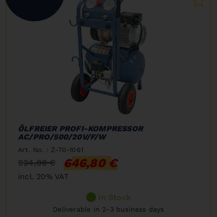
ÖLFREIER PROFI-KOMPRESSOR
AC/PRO/500/20V/F/W
Art. No. : Z-70-1061
646,80 €
924,00 €
incl. 20% VAT
In Stock
Deliverable in 2-3 business days