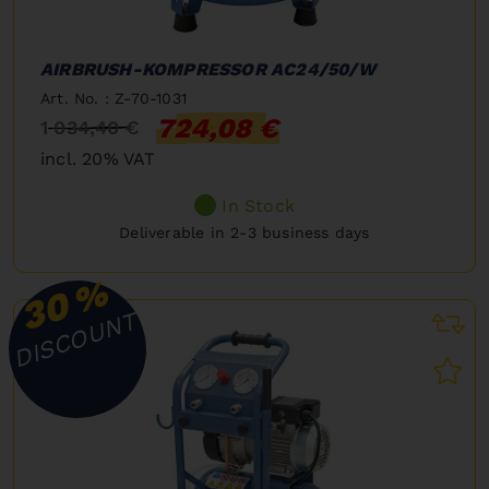
AIRBRUSH-KOMPRESSOR AC24/50/W
Art. No. : Z-70-1031
724,08 €
1 034,40 €
incl. 20% VAT
In Stock
Deliverable in 2-3 business days
%
30
DISCOUNT