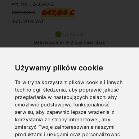
Art. No. : Z-85-1055
647,04 €
808,80 €
incl. 20% VAT
In Stock
Deliverable in 2-3 business days
%
15
Używamy plików cookie
DISCOUNT
Ta witryna korzysta z plików cookie i innych
technologii śledzenia, aby poprawić jakość
przeglądania w następujących celach:
aby
umożliwić podstawową funkcjonalność
serwisu
,
aby zapewnić lepsze wrażenia z
korzystania ze strony internetowej
,
aby
zmierzyć Twoje zainteresowanie naszymi
produktami i usługami oraz personalizować