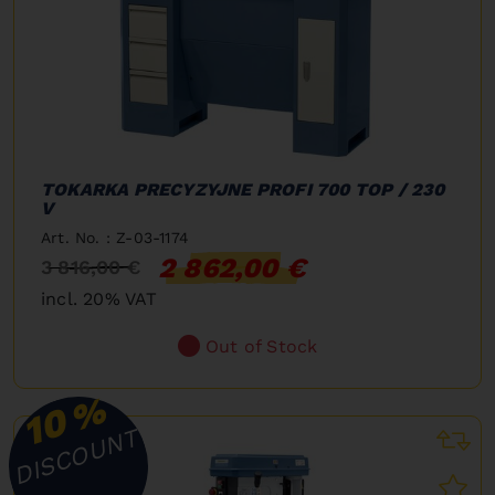
TOKARKA PRECYZYJNE PROFI 700 TOP / 230
V
Art. No. : Z-03-1174
2 862,00 €
3 816,00 €
incl. 20% VAT
Out of Stock
%
10
DISCOUNT