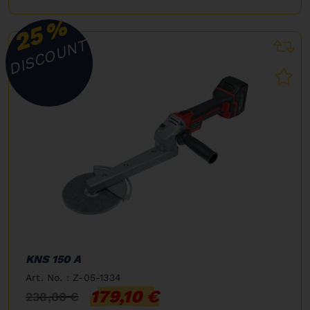
%
25
DISCOUNT
KNS 150 A
Art. No. : Z-05-1334
179,10 €
238,80 €