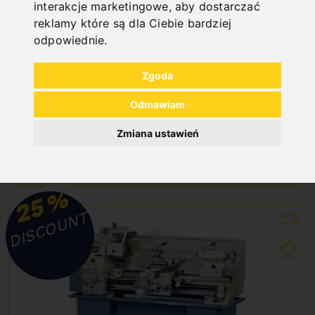
interakcje marketingowe
,
aby dostarczać
reklamy które są dla Ciebie bardziej
odpowiednie
.
SZLIFIERKA TALERZOWA TS 300 P / 230 V
Art. No. : Z-05-1191
Zgoda
300,90 €
354,00 €
Odmawiam
incl. 20% VAT
Zmiana ustawień
In Stock
Deliverable in 2-3 business days
%
25
DISCOUNT