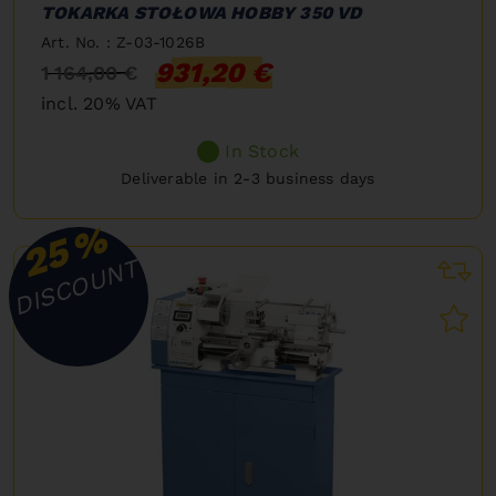
TOKARKA STOŁOWA HOBBY 350 VD
Art. No. : Z-03-1026B
931,20 €
1 164,00 €
incl. 20% VAT
In Stock
Deliverable in 2-3 business days
%
25
DISCOUNT