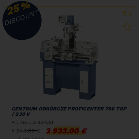
%
25
DISCOUNT
CENTRUM OBRÓBCZE PROFICENTER 700 TOP
/ 230 V
Art. No. : Z-03-1251
3 933,00 €
5 244,00 €