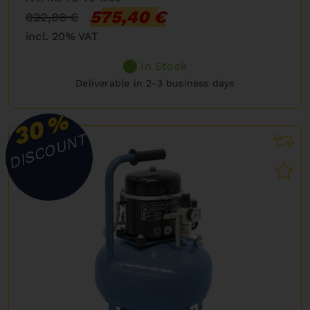
575,40 €
822,00 €
incl. 20% VAT
In Stock
Deliverable in 2-3 business days
%
30
DISCOUNT