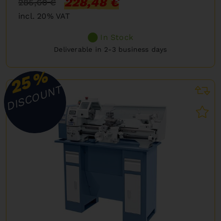
228,48 €
285,60 €
incl. 20% VAT
In Stock
Deliverable in 2-3 business days
%
25
DISCOUNT