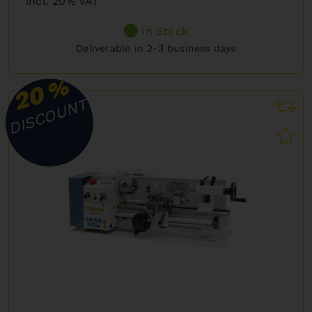
incl. 20% VAT
In Stock
Deliverable in 2-3 business days
%
20
DISCOUNT