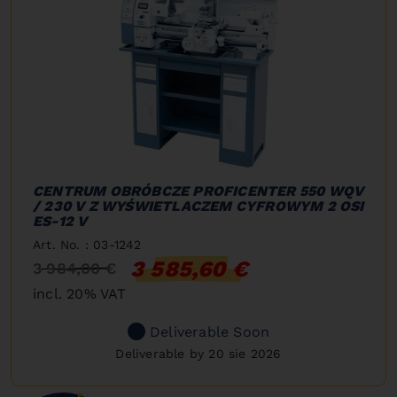
CENTRUM OBRÓBCZE PROFICENTER 550 WQV
/ 230 V Z WYŚWIETLACZEM CYFROWYM 2 OSI
ES-12 V
Art. No. : 03-1242
3 585,60 €
3 984,00 €
incl. 20% VAT
Deliverable Soon
Deliverable by 20 sie 2026