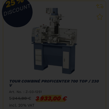
%
25
DISCOUNT
TOUR COMBINÉ PROFICENTER 700 TOP / 230
V
Art. No. : Z-03-1251
3 933,00 €
5 244,00 €
incl. 20% VAT