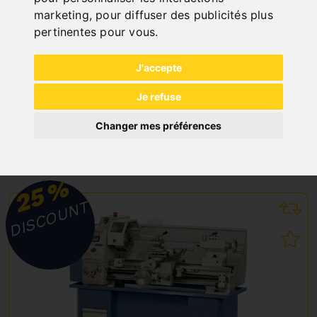
marketing
,
pour diffuser des publicités plus
pertinentes pour vous
.
PONCEUSE À DISQUE TS 300 P / 230 V
Art. No. : Z-05-1191
J'accepte
300,90 €
354,00 €
Je refuse
incl. 20% VAT
Changer mes préférences
In Stock
Deliverable in 2-3 business days
%
25
DISCOUNT