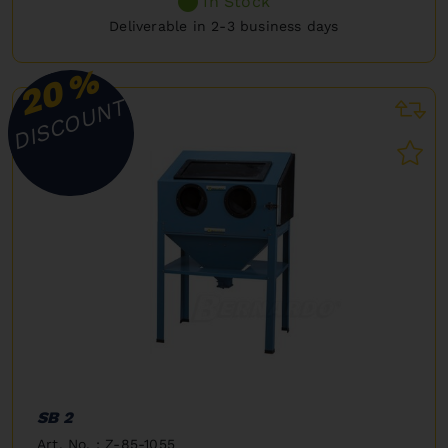
In Stock
Deliverable in 2-3 business days
%
20
DISCOUNT
SB 2
Art. No. : Z-85-1055