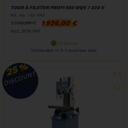
TOUR À FILETER PROFI 550 WQV / 230 V
Art. No. : 03-1140
1 926,00 €
2 568,00 €
incl. 20% VAT
In Stock
Deliverable in 2-3 business days
%
25
DISCOUNT