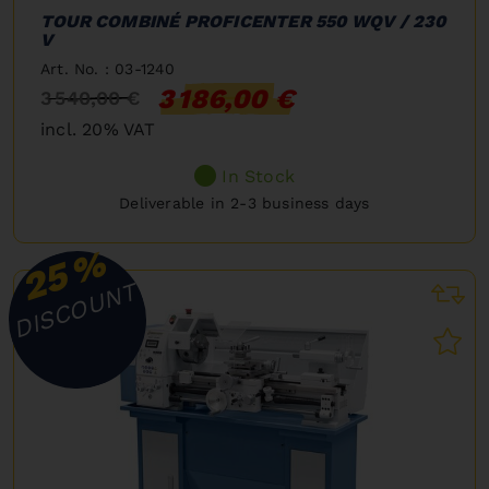
TOUR COMBINÉ PROFICENTER 550 WQV / 230
V
Art. No. : 03-1240
3 186,00 €
3 540,00 €
incl. 20% VAT
In Stock
Deliverable in 2-3 business days
%
25
DISCOUNT