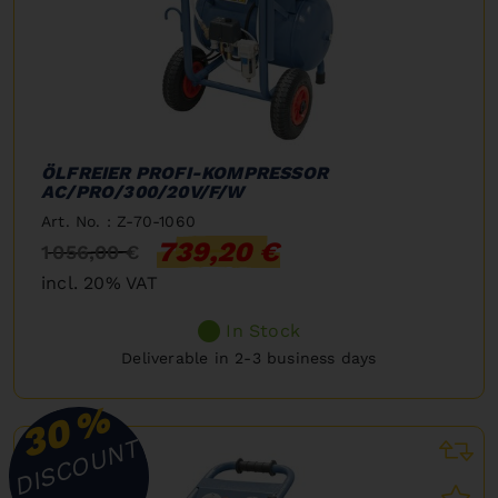
ÖLFREIER PROFI-KOMPRESSOR
AC/PRO/300/20V/F/W
Art. No. : Z-70-1060
739,20 €
1 056,00 €
incl. 20% VAT
In Stock
Deliverable in 2-3 business days
%
30
DISCOUNT