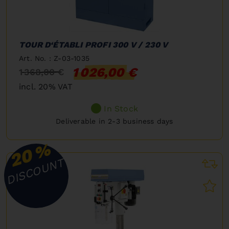
TOUR D‘ÉTABLI PROFI 300 V / 230 V
Art. No. : Z-03-1035
1 026,00 €
1 368,00 €
incl. 20% VAT
In Stock
Deliverable in 2-3 business days
%
20
DISCOUNT