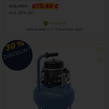
575,40 €
822,00 €
incl. 20% VAT
In Stock
Deliverable in 2-3 business days
%
30
DISCOUNT