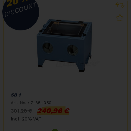
20
DISCOUNT
SB 1
Art. No. : Z-85-1050
240,96 €
301,20 €
incl. 20% VAT