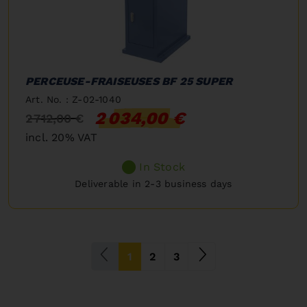
PERCEUSE-FRAISEUSES BF 25 SUPER
Art. No. : Z-02-1040
2 034,00 €
2 712,00 €
incl. 20% VAT
In Stock
Deliverable in 2-3 business days
(current)
1
2
3