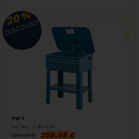
%
20
DISCOUNT
PW 1
Art. No. : Z-85-1005
228,48 €
285,60 €