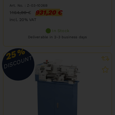
Art. No. : Z-03-1026B
931,20 €
1 164,00 €
incl. 20% VAT
In Stock
Deliverable in 2-3 business days
%
25
DISCOUNT