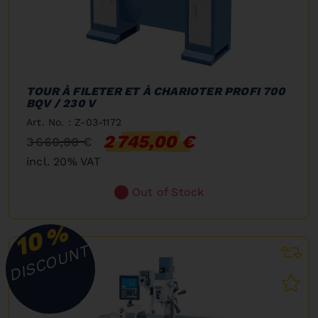
TOUR À FILETER ET À CHARIOTER PROFI 700
BQV / 230 V
Art. No. : Z-03-1172
2 745,00 €
3 660,00 €
incl. 20% VAT
Out of Stock
%
10
DISCOUNT