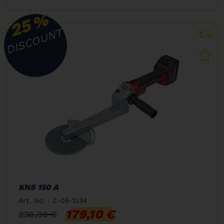
%
25
DISCOUNT
KNS 150 A
Art. No. : Z-05-1334
179,10 €
238,80 €