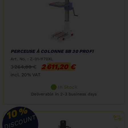
PERCEUSE À COLONNE SB 30 PROFI
Art. No. : Z-01-1170XL
2 611,20 €
3 264,00 €
incl. 20% VAT
In Stock
Deliverable in 2-3 business days
%
10
DISCOUNT