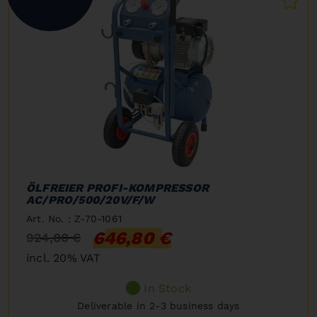
ÖLFREIER PROFI-KOMPRESSOR
AC/PRO/500/20V/F/W
Art. No. : Z-70-1061
646,80 €
924,00 €
incl. 20% VAT
In Stock
Deliverable in 2-3 business days