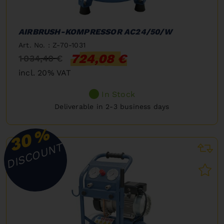
AIRBRUSH-KOMPRESSOR AC24/50/W
Art. No. : Z-70-1031
724,08 €
1 034,40 €
incl. 20% VAT
In Stock
Deliverable in 2-3 business days
%
30
DISCOUNT