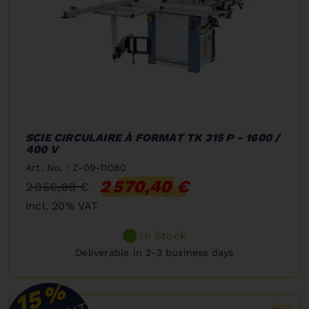
SCIE CIRCULAIRE À FORMAT TK 315 P - 1600 /
400 V
Art. No. : Z-09-11080
2 570,40 €
2 856,00 €
incl. 20% VAT
In Stock
Deliverable in 2-3 business days
%
15