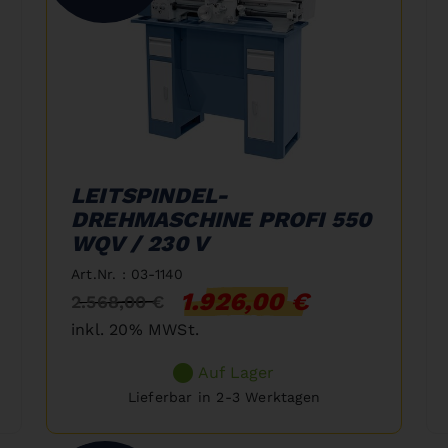
LEITSPINDEL-
DREHMASCHINE PROFI 550
WQV / 230 V
Art.Nr. : 03-1140
1.926,00 €
2.568,00 €
inkl. 20% MWSt.
Auf Lager
Lieferbar in 2-3 Werktagen