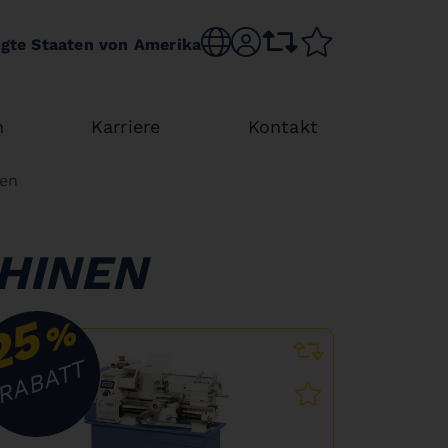
Sprache wechseln
sr.account
Vergleichsliste
Merkliste
igte Staaten von Amerika
n
Karriere
Kontakt
nen
HINEN
25
%
RABATT