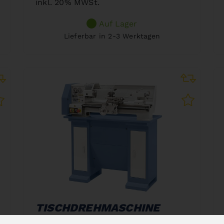
inkl. 20% MWSt.
Auf Lager
Lieferbar in 2-3 Werktagen
TISCHDREHMASCHINE
HOBBY 500 / 230 V