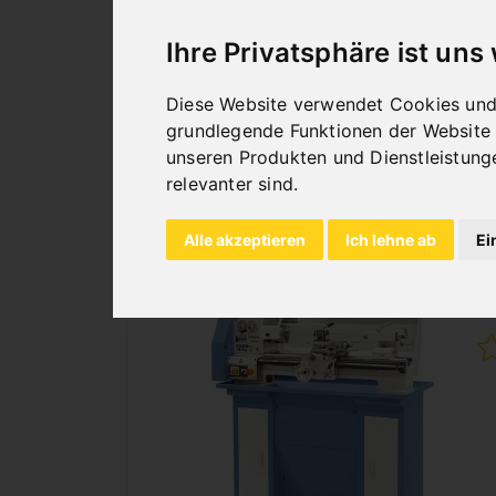
S VARIO / 230 V INKL. 2-
ACHS-DIGITALANZEIGE DT
Ihre Privatsphäre ist uns
40
Diese Website verwendet Cookies und 
Art.Nr. : 03-1048
2.184,00 €
grundlegende Funktionen der Website
unseren Produkten und Dienstleistung
inkl. 20% MWSt.
relevanter sind
.
Nicht auf Lager
Alle akzeptieren
Ich lehne ab
Ei