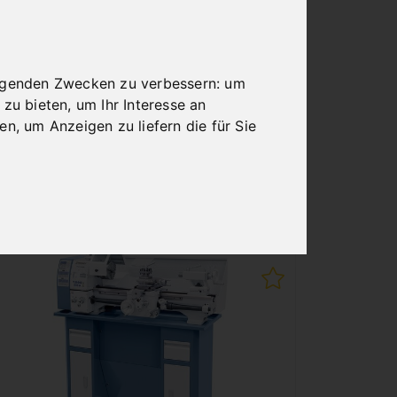
2-ACHS-DIGITALANZEIGE
DT 40
Art.Nr. : Z-03-1071
2.184,00 €
olgenden Zwecken zu verbessern:
um
 zu bieten
,
um Ihr Interesse an
inkl. 20% MWSt.
ren
,
um Anzeigen zu liefern die für Sie
Auf Lager
Lieferbar in 2-3 Werktagen