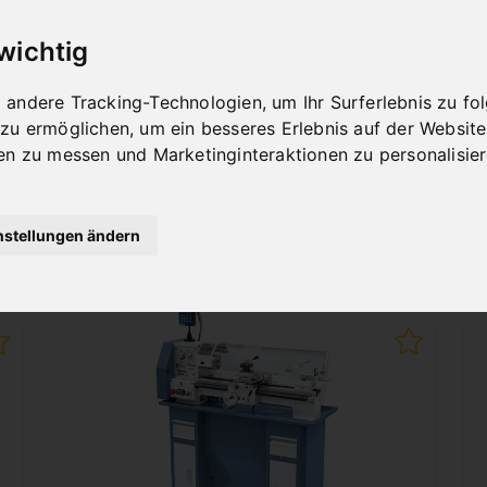
Art.Nr. : Z-03-1070
 wichtig
1.692,00 €
inkl. 20% MWSt.
andere Tracking-Technologien, um Ihr Surferlebnis zu f
Auf Lager
 zu ermöglichen
,
um ein besseres Erlebnis auf der Website
Lieferbar in 2-3 Werktagen
en zu messen und Marketinginteraktionen zu personalisie
nstellungen ändern