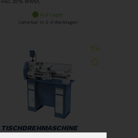
inkl. 20% MWSt.
Auf Lager
Lieferbar in 2-3 Werktagen
TISCHDREHMASCHINE
HOBBY 500 / 230 V INKL.