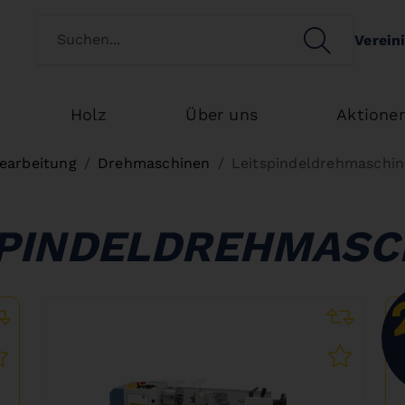
Kundenart wechseln
SEARCH
Verein
Search
Holz
Über uns
Aktione
earbeitung
Drehmaschinen
Leitspindeldrehmaschi
SPINDELDREHMASC