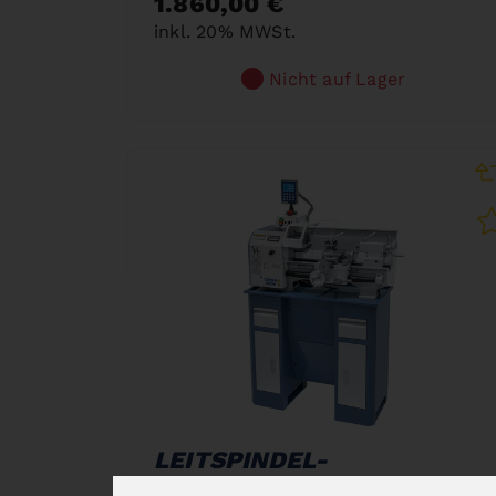
1.860,00 €
inkl. 20% MWSt.
Nicht auf Lager
LEITSPINDEL-
DREHMASCHINE PROFI 450