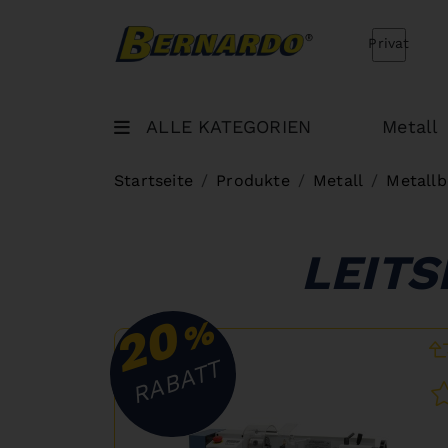
Bernardo Home
Privat
ALLE KATEGORIEN
Metall
Startseite
Produkte
Metall
Metallb
LEIT
20
%
RABATT