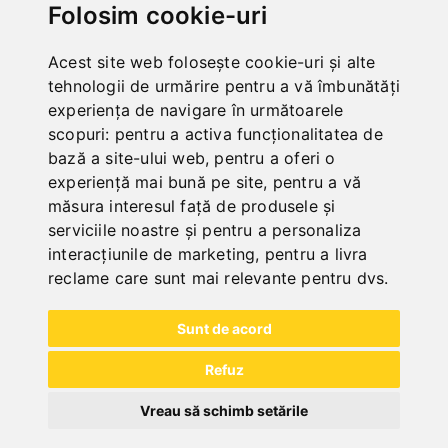
Folosim cookie-uri
In Stock
Deliverable in 2-3 business days
Acest site web folosește cookie-uri și alte
tehnologii de urmărire pentru a vă îmbunătăți
experiența de navigare în următoarele
scopuri:
pentru a activa funcționalitatea de
bază a site-ului web
,
pentru a oferi o
experiență mai bună pe site
,
pentru a vă
măsura interesul față de produsele și
serviciile noastre și pentru a personaliza
interacțiunile de marketing
,
pentru a livra
reclame care sunt mai relevante pentru dvs
.
Sunt de acord
Refuz
Vreau să schimb setările
BANC DE STRUNG HOBBY 500 / 400 V CU
AFIŞAJ DIGITAL ÎN 2 AXE DT 40