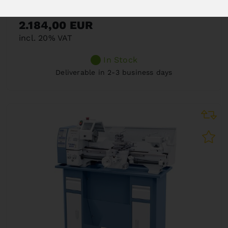
Art. No. : Z-03-1076
2.184,00 EUR
incl. 20% VAT
In Stock
Deliverable in 2-3 business days