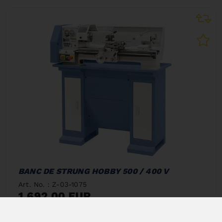
BANC DE STRUNG HOBBY 500 / 400 V
Art. No. : Z-03-1075
1.692,00 EUR
incl. 20% VAT