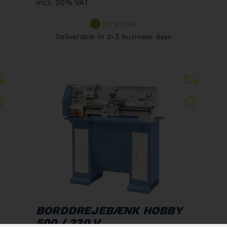
incl. 20% VAT
In Stock
Deliverable in 2-3 business days
BORDDREJEBÆNK HOBBY
500 / 230 V