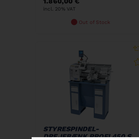
1.860,00 €
incl. 20% VAT
Out of Stock
STYRESPINDEL-
DREJEBÆNK PROFI 450 S