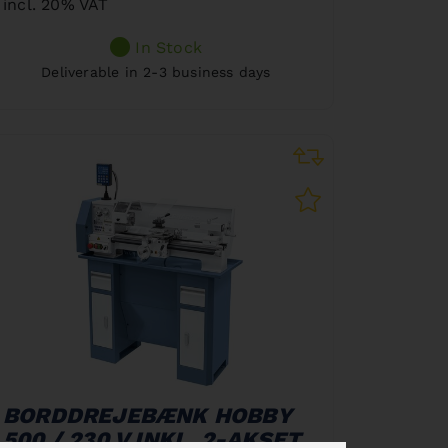
incl. 20% VAT
In Stock
Deliverable in 2-3 business days
BORDDREJEBÆNK HOBBY
500 / 230 V INKL. 2-AKSET