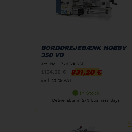
BORDDREJEBÆNK HOBBY
350 VD
Art. No. : Z-03-1026B
931,20 €
1.164,00 €
incl. 20% VAT
In Stock
Deliverable in 2-3 business days