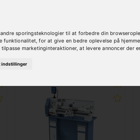
Art. No. : Z-03-1070
1.692,00 €
incl. 20% VAT
dre sporingsteknologier til at forbedre din browseroplev
In Stock
funktionalitet
,
for at give en bedre oplevelse på hjemm
Deliverable in 2-3 business days
 tilpasse marketinginteraktioner
,
at levere annoncer der e
t indstillinger