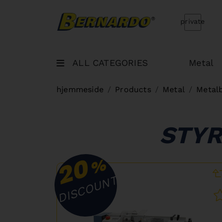
Bernardo Home
private
ALL CATEGORIES
Metal
hjemmeside
Products
Metal
Metal
STY
20
%
DISCOUNT