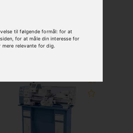
DIGITALT DISPLAY DT 40
Art. No. : Z-03-1071
2.184,00 €
incl. 20% VAT
else til følgende formål:
for at
esiden
,
for at måle din interesse for
In Stock
r mere relevante for dig
.
Deliverable in 2-3 business days