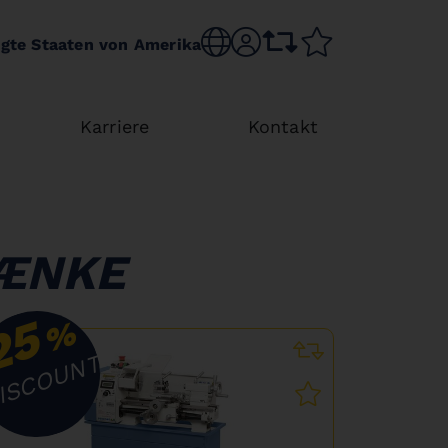
Choose language
sr.account
comparison list
wishlist
igte Staaten von Amerika
Karriere
Kontakt
ÆNKE
25
%
ISCOUNT