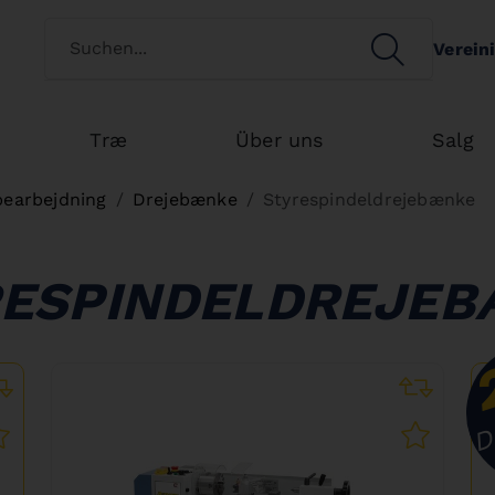
Switch customertype
SEARCH
Verein
Search
Træ
Über uns
Salg
bearbejdning
Drejebænke
Styrespindeldrejebænke
RESPINDELDREJEB
D