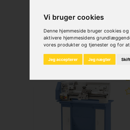
VARIO / 230 V INKL. 2-
AKSET DIGITALT DISPLAY
Vi bruger cookies
DT 40
Art. No. : 03-1048
Denne hjemmeside bruger cookies og an
2.184,00 €
aktivere hjemmesidens grundlæggende 
incl. 20% VAT
vores produkter og tjenester og for at
Out of Stock
Jeg accepterer
Jeg nægter
Skif