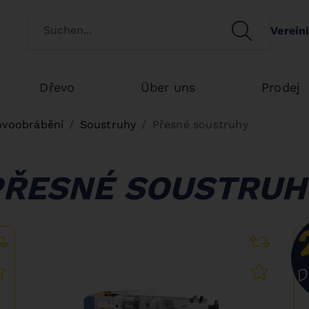
Switch customertype
SEARCH
Verein
Search
Dřevo
Über uns
Prodej
ovoobrábění
Soustruhy
Přesné soustruhy
PŘESNÉ SOUSTRUH
D