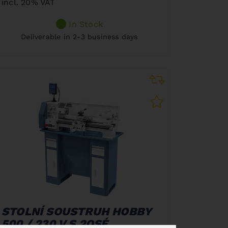
incl. 20% VAT
In Stock
Deliverable in 2-3 business days
STOLNÍ SOUSTRUH HOBBY
500 / 230 V S 2OSÉ