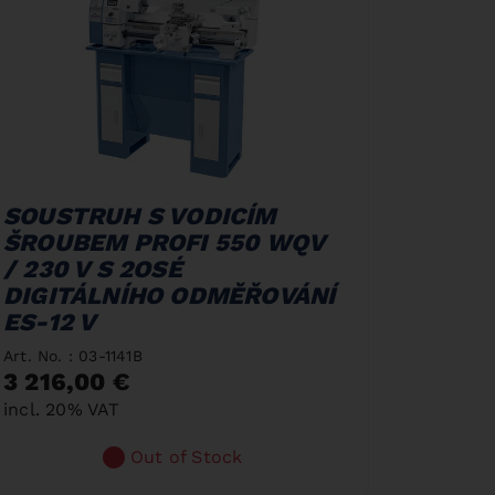
SOUSTRUH S VODICÍM
ŠROUBEM PROFI 550 WQV
/ 230 V S 2OSÉ
DIGITÁLNÍHO ODMĚŘOVÁNÍ
ES-12 V
Art. No. : 03-1141B
3 216,00 €
incl. 20% VAT
Out of Stock