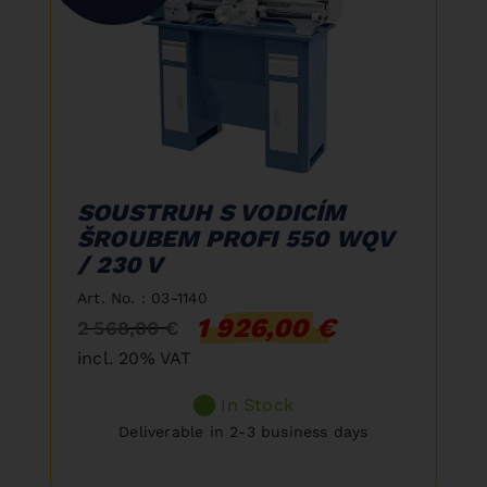
SOUSTRUH S VODICÍM
ŠROUBEM PROFI 550 WQV
/ 230 V
Art. No. : 03-1140
1 926,00 €
2 568,00 €
incl. 20% VAT
In Stock
Deliverable in 2-3 business days