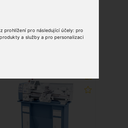
DIGITÁLNÍHO ODMĚŘOVÁNÍ
DT 40
Art. No. : Z-03-1071
2 184,00 €
 prohlížení pro následující účely:
pro
incl. 20% VAT
produkty a služby a pro personalizaci
In Stock
Deliverable in 2-3 business days