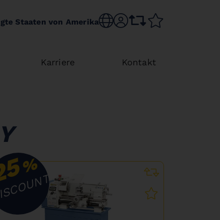
Choose language
sr.account
comparison list
wishlist
igte Staaten von Amerika
Karriere
Kontakt
Y
25
%
ISCOUNT