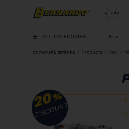
Bernardo Home
private
ALL CATEGORIES
Kov
domovská stránka
Products
Kov
K
20
%
DISCOUNT