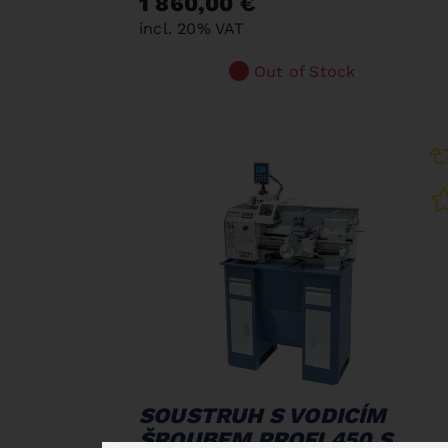
1 860,00 €
incl. 20% VAT
Out of Stock
SOUSTRUH S VODICÍM
ŠROUBEM PROFI 450 S