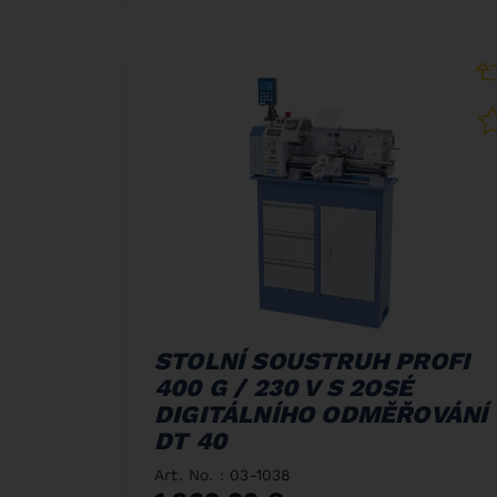
STOLNÍ SOUSTRUH PROFI
400 G / 230 V S 2OSÉ
DIGITÁLNÍHO ODMĚŘOVÁNÍ
DT 40
Art. No. : 03-1038