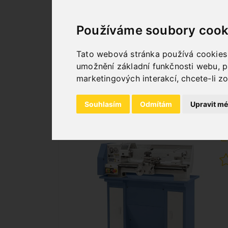
VARIO / 230 V S 2OSÉ
DIGITÁLNÍHO ODMĚŘOVÁNÍ
Používáme soubory cook
DT 40
Art. No. : 03-1048
Tato webová stránka používá cookies a
2 184,00 €
umožnění základní funkčnosti webu
,
p
incl. 20% VAT
marketingových interakcí
,
chcete-li z
Out of Stock
Souhlasím
Odmítám
Upravit mé