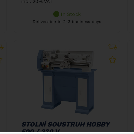
incl. 20% VAT
In Stock
Deliverable in 2-3 business days
STOLNÍ SOUSTRUH HOBBY
500 / 230 V