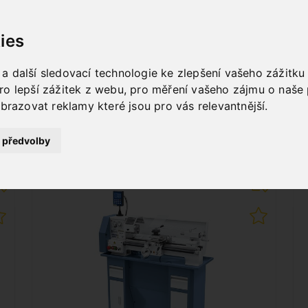
Art. No. : Z-03-1070
1 692,00 €
ies
incl. 20% VAT
 další sledovací technologie ke zlepšení vašeho zážitku z
In Stock
ro lepší zážitek z webu
,
pro měření vašeho zájmu o naše 
Deliverable in 2-3 business days
obrazovat reklamy které jsou pro vás relevantnější
.
 předvolby