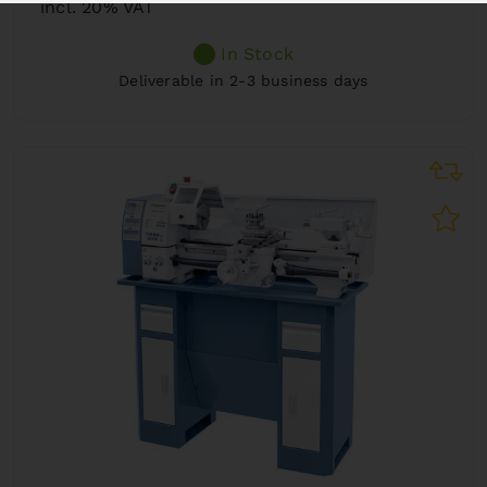
incl. 20% VAT
In Stock
Deliverable in 2-3 business days