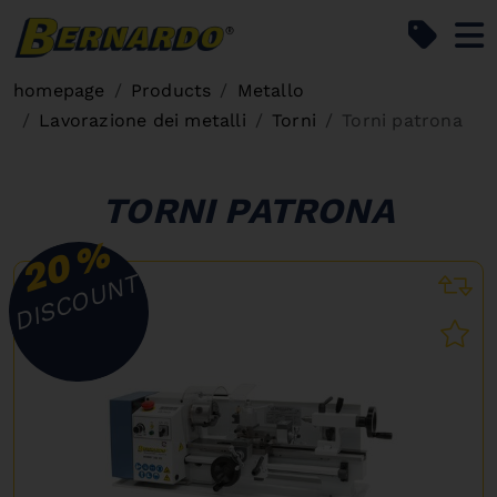
Bernardo Home
homepage
Products
Metallo
Lavorazione dei metalli
Torni
Torni patrona
TORNI PATRONA
%
20
DISCOUNT