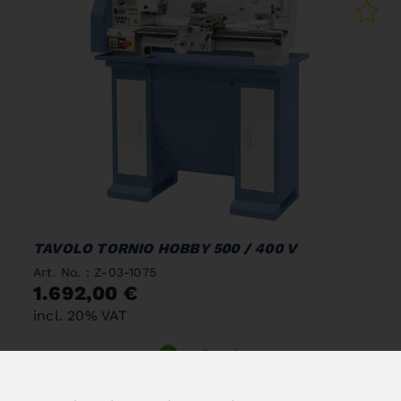
TAVOLO TORNIO HOBBY 500 / 400 V
Art. No. : Z-03-1075
1.692,00 €
incl. 20% VAT
In Stock
Deliverable in 2-3 business days