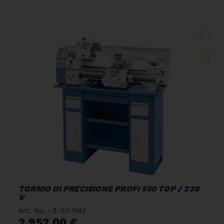
TORNIO DI PRECISIONE PROFI 550 TOP / 230
V
Art. No. : Z-03-1142
2.952,00 €