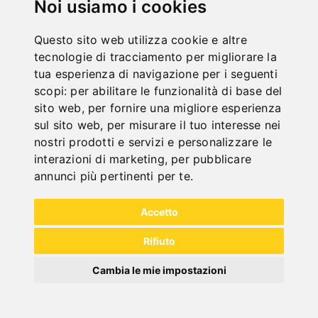
Noi usiamo i cookies
Questo sito web utilizza cookie e altre
tecnologie di tracciamento per migliorare la
tua esperienza di navigazione per i seguenti
scopi:
per abilitare le funzionalità di base del
sito web
,
per fornire una migliore esperienza
sul sito web
,
per misurare il tuo interesse nei
nostri prodotti e servizi e personalizzare le
interazioni di marketing
,
per pubblicare
annunci più pertinenti per te
.
Accetto
Rifiuto
TAVOLO TORNIO HOBBY 500 / 400 V CON
DISPLAY DIGITALE A 2-ASSI DT 40
Cambia le mie impostazioni
Art. No. : Z-03-1076
2.184,00 €