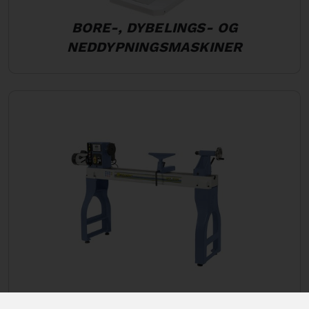
BORE-, DYBELINGS- OG
NEDDYPNINGSMASKINER