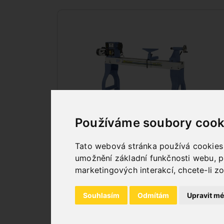
Používáme soubory cook
SOUSTRUHY NA DŘEVO
Tato webová stránka používá cookies a
umožnění základní funkčnosti webu
,
p
marketingových interakcí
,
chcete-li z
Souhlasím
Odmítám
Upravit mé