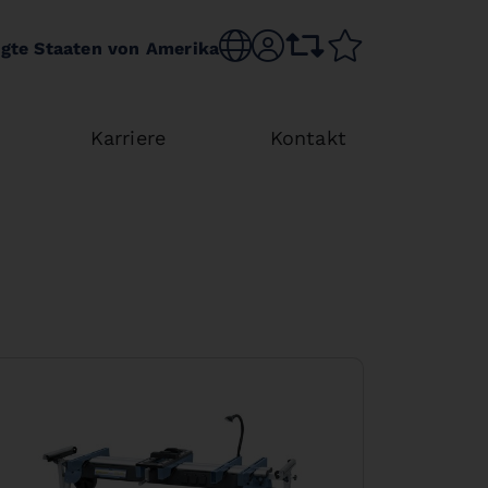
Choose language
sr.account
comparison list
wishlist
igte Staaten von Amerika
Karriere
Kontakt