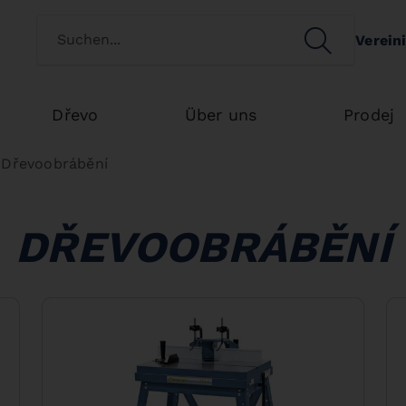
Switch customertype
SEARCH
Verein
Search
Dřevo
Über uns
Prodej
Dřevoobrábění
DŘEVOOBRÁBĚNÍ